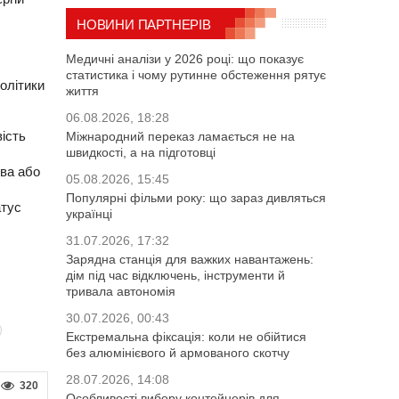
НОВИНИ ПАРТНЕРІВ
Медичні аналізи у 2026 році: що показує
статистика і чому рутинне обстеження рятує
олітики
життя
06.08.2026, 18:28
вість
Міжнародний переказ ламається не на
швидкості, а на підготовці
тва або
05.08.2026, 15:45
Популярні фільми року: що зараз дивляться
атус
українці
31.07.2026, 17:32
Зарядна станція для важких навантажень:
дім під час відключень, інструменти й
тривала автономія
30.07.2026, 00:43
Екстремальна фіксація: коли не обійтися
без алюмінієвого й армованого скотчу
28.07.2026, 14:08
320
Особливості вибору контейнерів для