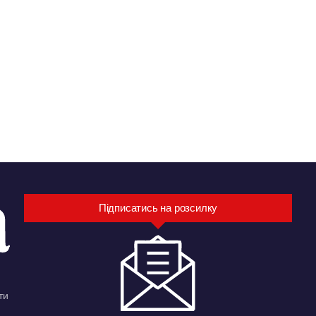
Підписатись на розсилку
ти