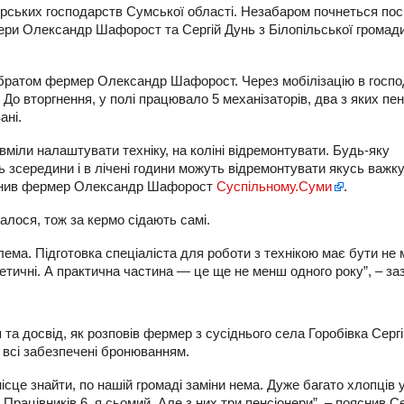
ських господарств Сумської області. Незабаром почнеться посі
мери Олександр Шафорост та Сергій Дунь з Білопільської громад
з братом фермер Олександр Шафорост. Через мобілізацію в госпо
. До вторгнення, у полі працювало 5 механізаторів, два з яких пен
ані.
вміли налаштувати техніку, на коліні відремонтувати. Будь-яку
ть зсередини і в лічені години можуть відремонтувати якусь важк
пояснив фермер Олександр Шафорост
Суспільному.Суми
.
далося, тож за кермо сідають самі.
ема. Підготовка спеціаліста для роботи з технікою має бути не
оретичні. А практична частина — це ще не менш одного року”, – за
та досвід, як розповів фермер з сусіднього села Горобівка Сергі
е всі забезпечені бронюванням.
місце знайти, по нашій громаді заміни нема. Дуже багато хлопців 
Працівників 6, я сьомий. Але з них три пенсіонери”, – пояснив Се