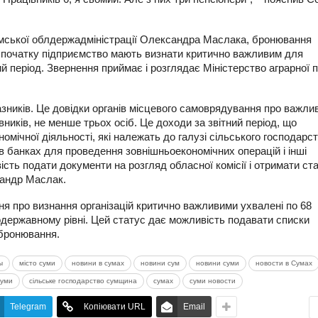
мської облдержадміністрації Олександра Маслака, бронювання
 початку підприємство мають визнати критично важливим для
 період. Звернення приймає і розглядає Міністерство аграрної п
азників. Це довідки органів місцевого самоврядування про важли
вників, не менше трьох осіб. Це доходи за звітний період, що
омічної діяльності, які належать до галузі сільського господарс
в банках для проведення зовнішньоекономічних операцій і інші
ість подати документи на розгляд обласної комісії і отримати ст
сандр Маслак.
ння про визнання організацій критично важливими ухвалені по 68
одержавному рівні. Цей статус дає можливість подавати списки
 бронювання.
ы
місто суми
новини в сумах
новини сум
новини суми
новости в Сумах
суми
сільське господарство сумщина
сумах
суми новости
Telegram
Копіювати URL
Email