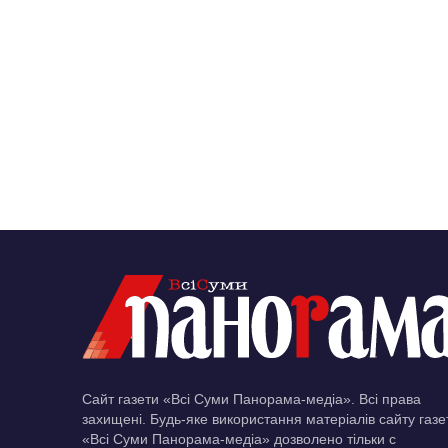
Сайт газети «Всі Суми Панорама-медіа». Всі права
захищені. Будь-яке використання матеріалів сайту газе
«Всі Суми Панорама-медіа» дозволено тільки c