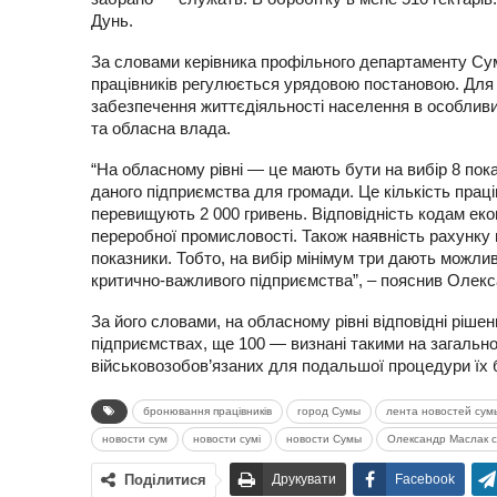
Дунь.
За словами керівника профільного департаменту Су
працівників регулюється урядовою постановою. Для
забезпечення життєдіяльності населення в особливий
та обласна влада.
“На обласному рівні — це мають бути на вибір 8 пок
даного підприємства для громади. Це кількість праці
перевищують 2 000 гривень. Відповідність кодам екон
переробної промисловості. Також наявність рахунку 
показники. Тобто, на вибір мінімум три дають можлив
критично-важливого підприємства”, – пояснив Олек
За його словами, на обласному рівні відповідні ріше
підприємствах, ще 100 — визнані такими на загальн
військовозобов’язаних для подальшої процедури їх
бронювання працівників
город Сумы
лента новостей сум
новости сум
новости сумі
новости Сумы
Олександр Маслак 
Поділитися
Друкувати
Facebook