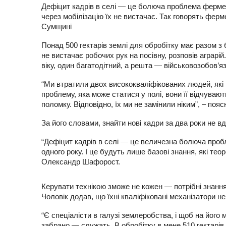
Дефіцит кадрів в селі — це болюча проблема фермер
через мобілізацію їх не вистачає. Так говорять фер
Сумщині
Понад 500 гектарів землі для обробітку має разом 
не вистачає робочих рук на посівну, розповів аграрій
віку, один багатодітний, а решта — військовозобов’яз
“Ми втратили двох висококваліфікованих людей, які 
проблему, яка може статися у полі, вони її відчуваю
поломку. Відповідно, їх ми не замінили ніким”, – 
За його словами, знайти нові кадри за два роки не в
“Дефіцит кадрів в селі — це величезна болюча пробл
одного року. І це будуть лише базові знання, які те
Олександр Шафорост.
Керувати технікою зможе не кожен — потрібні знання 
Чоловік додав, що їхні кваліфіковані механізатори н
“Є спеціалісти в галузі землеробства, і щоб на його 
забрано — служать. В обробітку в мене 510 гектарів. 