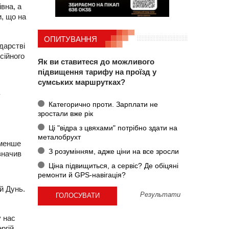
вна, а
и, що на
ОПИТУВАННЯ
дарстві
сійного
Як ви ставитеся до можливого
підвищення тарифу на проїзд у
сумських маршрутках?
у
Категорично проти. Зарплати не
зростали вже рік
Ці "відра з цвяхами" потрібно здати на
металобрухт
 менше
З розумінням, адже ціни на все зросли
значив
Ціна підвищиться, а сервіс? Де обіцяні
ремонти й GPS-навігація?
й Дунь.
Результати
у нас
ргій