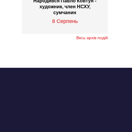
Народився Павло Ковтун -
художник, член НСХУ,
сумчанин
8 Серпень
Весь архів подій