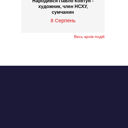
Народився Павло Ковтун -
художник, член НСХУ,
сумчанин
8 Серпень
Весь архів подій