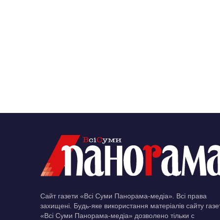
Сайт газети «Всі Суми Панорама-медіа». Всі права
захищені. Будь-яке використання матеріалів сайту газе
«Всі Суми Панорама-медіа» дозволено тільки c