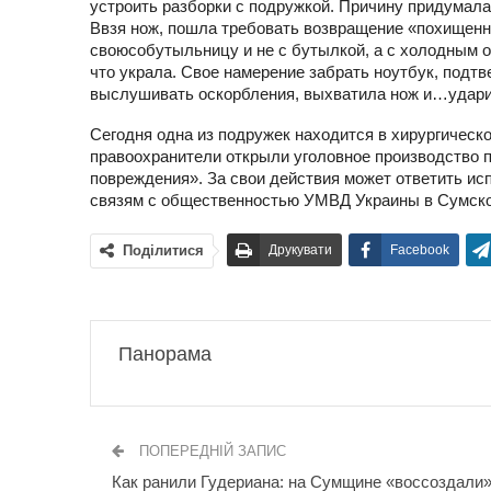
устроить разборки с подружкой. Причину придумала: 
Ввзя нож, пошла требовать возвращение «похищенно
своюсобутыльницу и не с бутылкой, а с холодным о
что украла. Свое намерение забрать ноутбук, подт
выслушивать оскорбления, выхватила нож и…ударил
Сегодня одна из подружек находится в хирургическ
правоохранители открыли уголовное производство по
повреждения». За свои действия может ответить ис
связям с общественностью УМВД Украины в Сумско
Поділитися
Друкувати
Facebook
Панорама
ПОПЕРЕДНІЙ ЗАПИС
Как ранили Гудериана: на Сумщине «воссоздали