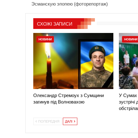
Эсманскую эпопею (фоторепортаж)
СХОЖІ ЗАПИСИ
НОВИНИ
НОВИНИ
Олександр Стремоух з Сумщини
У Сумах 
загинув під Волновахою
зустрічі
обстріла
ПОПЕРЕДНЯ
ДАЛІ