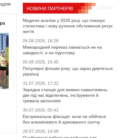
ездом
НОВИНИ ПАРТНЕРІВ
Медичні аналізи у 2026 році: що показує
ора
статистика і чому рутинне обстеження рятує
життя
06.08.2026, 18:28
Міжнародний переказ ламається не на
швидкості, а на підготовці
05.08.2026, 15:45
Популярні фільми року: що зараз дивляться
українці
31.07.2026, 17:32
Зарядна станція для важких навантажень:
дім під час відключень, інструменти й
тривала автономія
30.07.2026, 00:43
Екстремальна фіксація: коли не обійтися
без алюмінієвого й армованого скотчу
28.07.2026, 14:08
Особливості вибору контейнерів для