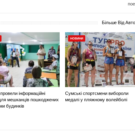
по
Більше Від Авт
НОВИНИ
провели інформаційні
Сумські спортсмени вибороли
 для мешканців пошкоджених
медалі у пляжному волейболі
ми будинків