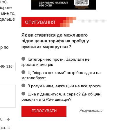
ел).
пороге
 мне то,
 дальше
ОПИТУВАННЯ
Як ви ставитеся до можливого
підвищення тарифу на проїзд у
сумських маршрутках?
р по
Категорично проти. Зарплати не
зростали вже рік
316
Ці "відра з цвяхами" потрібно здати на
металобрухт
З розумінням, адже ціни на все зросли
Ціна підвищиться, а сервіс? Де обіцяні
ремонти й GPS-навігація?
Результати
ИС
ась с