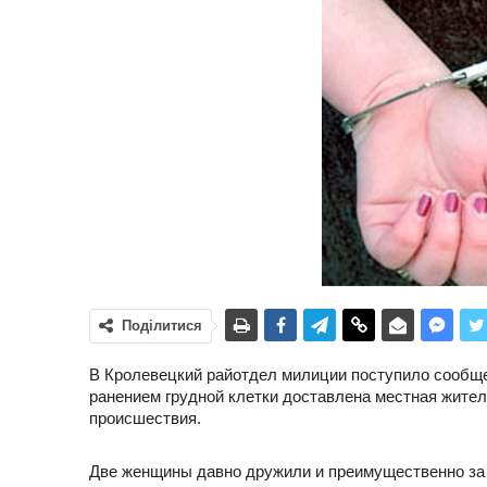
Поділитися
В Кролевецкий райотдел милиции поступило сообще
ранением грудной клетки доставлена местная жител
происшествия.
Две женщины давно дружили и преимущественно за р