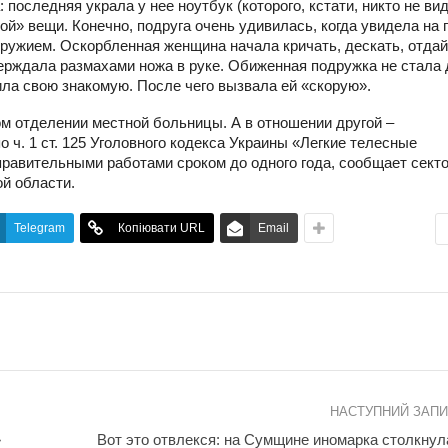
последняя украла у нее ноутбук (которого, кстати, никто не вид
й» вещи. Конечно, подруга очень удивилась, когда увидела на 
ружием. Оскорбленная женщина начала кричать, дескать, отдай
верждала размахами ножа в руке. Обиженная подружка не стала
а свою знакомую. После чего вызвала ей «скорую».
ом отделении местной больницы. А в отношении другой –
 ч. 1 ст. 125 Уголовного кодекса Украины «Легкие телесные
правительными работами сроком до одного года, сообщает секто
й области.
Telegram
Копіювати URL
Email
НАСТУПНИЙ ЗАП
»
Вот это отвлекся: на Сумщине иномарка столкнул