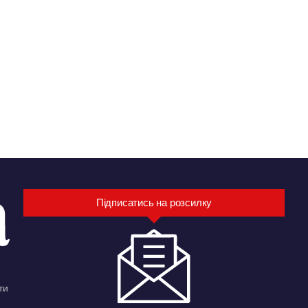
Підписатись на розсилку
ти