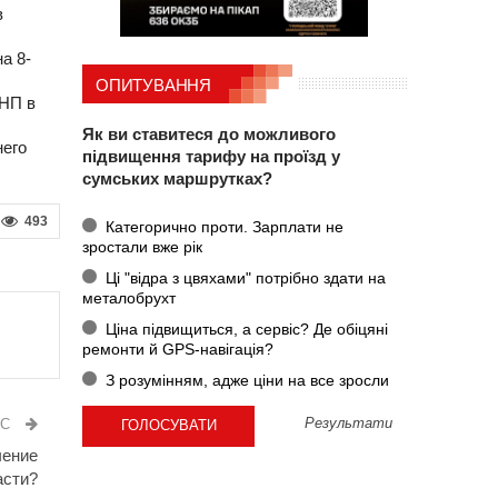
в
а 8-
ОПИТУВАННЯ
УНП в
Як ви ставитеся до можливого
него
підвищення тарифу на проїзд у
сумських маршрутках?
493
Категорично проти. Зарплати не
зростали вже рік
Ці "відра з цвяхами" потрібно здати на
металобрухт
Ціна підвищиться, а сервіс? Де обіцяні
ремонти й GPS-навігація?
З розумінням, адже ціни на все зросли
ИС
Результати
чение
асти?