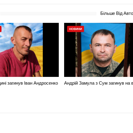
Більше Від Авт
НОВИНИ
ні загинув Іван Андросенко
Андрій Замула з Сум загинув на в