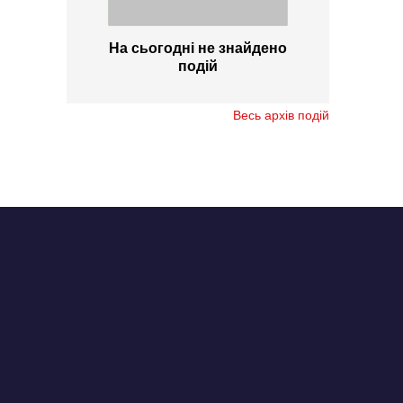
На сьогодні не знайдено
подій
Весь архів подій