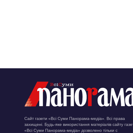
Сайт газети «Всі Суми Панорама-медіа». Всі права
захищені. Будь-яке використання матеріалів сайту газе
«Всі Суми Панорама-медіа» дозволено тільки c