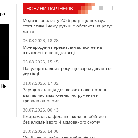
НОВИНИ ПАРТНЕРІВ
ора
Медичні аналізи у 2026 році: що показує
статистика і чому рутинне обстеження рятує
життя
06.08.2026, 18:28
Міжнародний переказ ламається не на
швидкості, а на підготовці
05.08.2026, 15:45
Популярні фільми року: що зараз дивляться
українці
31.07.2026, 17:32
ійні
Зарядна станція для важких навантажень:
дім під час відключень, інструменти й
тривала автономія
30.07.2026, 00:43
Екстремальна фіксація: коли не обійтися
без алюмінієвого й армованого скотчу
28.07.2026, 14:08
Особливості вибору контейнерів для