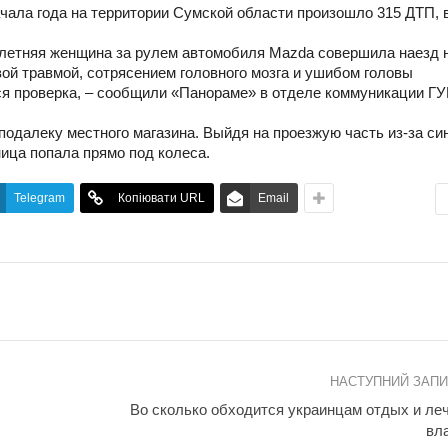
ачала года на территории Сумской области произошло 315 ДТП, 
9-летняя женщина за рулем автомобиля Mazda совершила наезд н
вой травмой, сотрясением головного мозга и ушибом головы
ся проверка, – сообщили «Панораме» в отделе коммуникации Г
подалеку местного магазина. Выйдя на проезжую часть из-за си
ница попала прямо под колеса.
Telegram
Копіювати URL
Email
НАСТУПНИЙ ЗАП
Во сколько обходится украинцам отдых и ле
вл