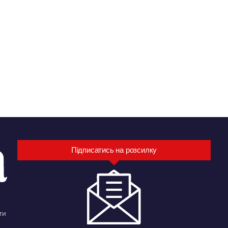
Підписатись на розсилку
ти