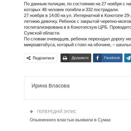
По данным полиции, по состоянию на 27 ноября с н
которых 48 человек погибли и 332 пострадали.
27 ноября в 14:00 на ул. Интернатной в Конотопе 2
летнюю девочку. Ребенок с закрытой черепно-мозго
госпитализирована в в Конотопскую ЦРБ. Проводит
Сумской области.
По словам очевидцев, ребенок переходил дорогу не
микроавтобуса, который стоял на обочине, – школь
Поділитися
Друкувати
Facebook
Ирина Власова
ПОПЕРЕДНІЙ ЗАПИС
Опьяненного властью выявили в Сумах