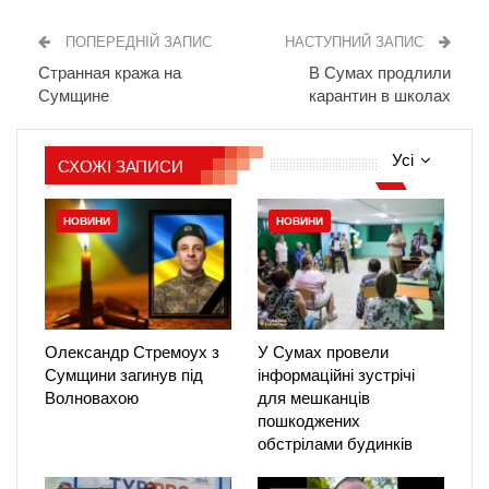
ПОПЕРЕДНІЙ ЗАПИС
НАСТУПНИЙ ЗАПИС
Странная кража на
В Сумах продлили
Сумщине
карантин в школах
Усі
СХОЖІ ЗАПИСИ
НОВИНИ
НОВИНИ
Олександр Стремоух з
У Сумах провели
Сумщини загинув під
інформаційні зустрічі
Волновахою
для мешканців
пошкоджених
обстрілами будинків