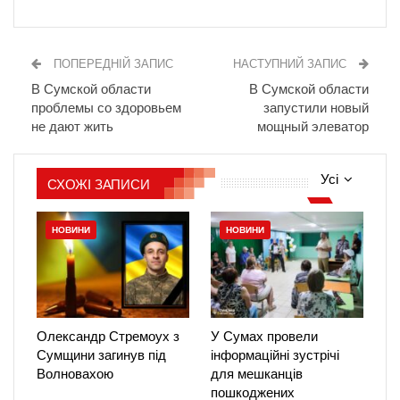
ПОПЕРЕДНІЙ ЗАПИС
НАСТУПНИЙ ЗАПИС
В Сумской области
В Сумской области
проблемы со здоровьем
запустили новый
не дают жить
мощный элеватор
Усі
СХОЖІ ЗАПИСИ
НОВИНИ
НОВИНИ
Олександр Стремоух з
У Сумах провели
Сумщини загинув під
інформаційні зустрічі
Волновахою
для мешканців
пошкоджених