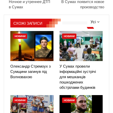
Ночное и утреннее ДТП
В Сумах появится новое
в Сумах
производство
Усі
СХОЖІ ЗАПИСИ
НОВИНИ
НОВИНИ
Олександр Стремоух з
У Сумах провели
Сумщини загинув під
інформаційні зустрічі
Волновахою
для мешканців
пошкоджених
обстрілами будинків
НОВИНИ
НОВИНИ