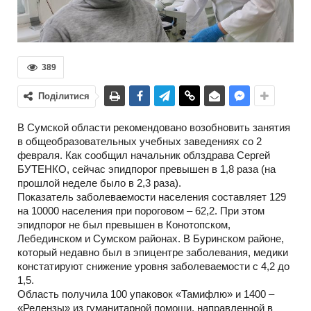
389
Поділитися
В Сумской области рекомендовано возобновить занятия
в общеобразовательных учебных заведениях со 2
февраля. Как сообщил начальник облздрава Сергей
БУТЕНКО, сейчас эпидпорог превышен в 1,8 раза (на
прошлой неделе было в 2,3 раза).
Показатель заболеваемости населения составляет 129
на 10000 населения при пороговом – 62,2. При этом
эпидпорог не был превышен в Конотопском,
Лебединском и Сумском районах. В Буринском районе,
который недавно был в эпицентре заболевания, медики
констатируют снижение уровня заболеваемости с 4,2 до
1,5.
Область получила 100 упаковок «Тамифлю» и 1400 –
«Релензы» из гуманитарной помощи, направленной в