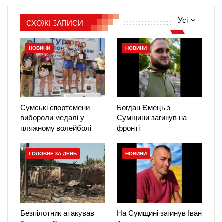
Усі
СХОЖІ ЗАПИСИ
НОВИНИ
НОВИНИ
Сумські спортсмени
Богдан Ємець з
вибороли медалі у
Сумщини загинув на
пляжному волейболі
фронті
ГОЛОВНЕ ЗА ДЕНЬ
НОВИНИ
Безпілотник атакував
На Сумщині загинув Іван