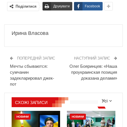
Поділитися
Друкувати
Facebook
Ирина Власова
ПОПЕРЕДНІЙ ЗАПИС
НАСТУПНИЙ ЗАПИС
Мечты сбываются:
Олег Бояринцев: «Наша
сумчанин
проукраинская позиция
задекларировал джек-
доказана делами»
пот
Усі
СХОЖІ ЗАПИСИ
НОВИНИ
НОВИНИ