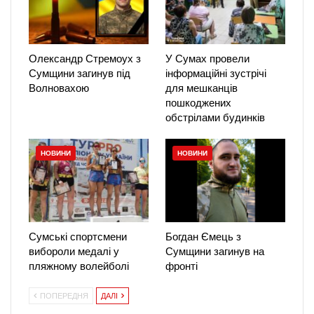
Олександр Стремоух з
У Сумах провели
Сумщини загинув під
інформаційні зустрічі
Волновахою
для мешканців
пошкоджених
обстрілами будинків
НОВИНИ
НОВИНИ
Сумські спортсмени
Богдан Ємець з
вибороли медалі у
Сумщини загинув на
пляжному волейболі
фронті
ПОПЕРЕДНЯ
ДАЛІ