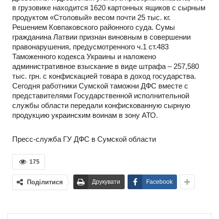
в грузовике находится 1620 картонных ящиков с сырным
продуктом «Столовый» весом почти 25 тыс. кг.
Решением Ковпаковского районного суда. Сумы
гражданина Латвии признан виновным в совершении
правонарушения, предусмотренного ч.1 ст.483
Таможенного кодекса Украины и наложено
административное взыскание в виде штрафа – 257,580
тыс. грн. с конфискацией товара в доход государства.
Сегодня работники Сумской таможни ДФС вместе с
представителями Государственной исполнительной
службы области передали конфискованную сырную
продукцию украинским воинам в зону АТО.
Пресс-служба ГУ ДФС в Сумской области
175
Поділитися
Друкувати
Facebook