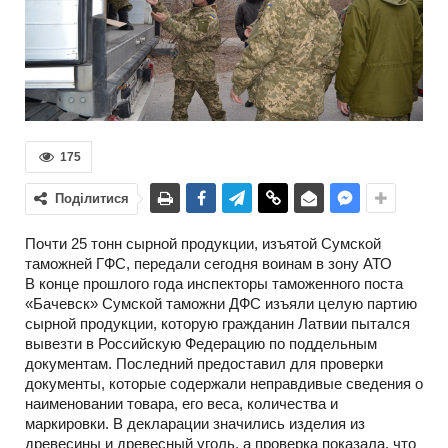
175
Поділитися
Почти 25 тонн сырной продукции, изъятой Сумской
таможней ГФС, передали сегодня воинам в зону АТО
В конце прошлого года инспекторы таможенного поста
«Бачевск» Сумской таможни ДФС изъяли целую партию
сырной продукции, которую гражданин Латвии пытался
вывезти в Российскую Федерацию по поддельным
документам. Последний предоставил для проверки
документы, которые содержали неправдивые сведения о
наименовании товара, его веса, количества и
маркировки. В декларации значились изделия из
древесины и древесный уголь, а проверка показала, что