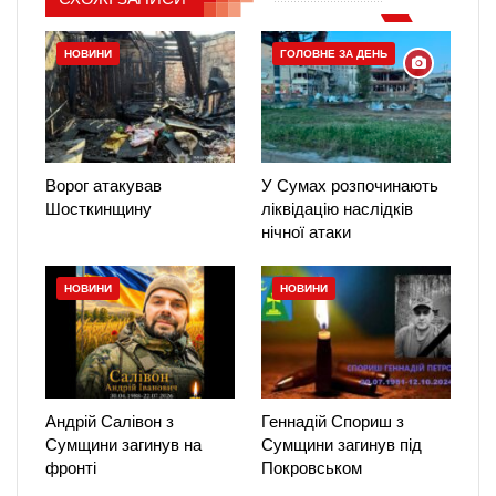
НОВИНИ
ГОЛОВНЕ ЗА ДЕНЬ
Ворог атакував
У Сумах розпочинають
Шосткинщину
ліквідацію наслідків
нічної атаки
НОВИНИ
НОВИНИ
Андрій Салівон з
Геннадій Спориш з
Сумщини загинув на
Сумщини загинув під
фронті
Покровськом