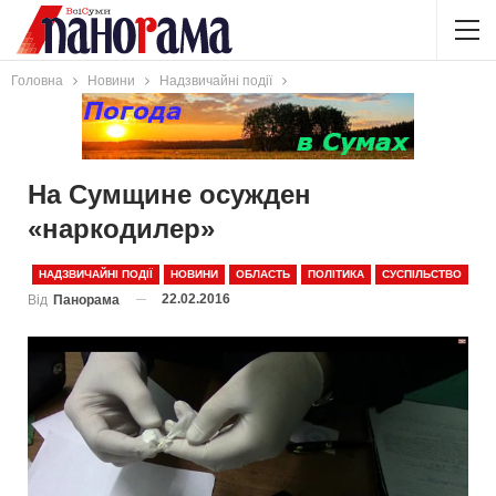
Головна
Новини
Надзвичайні події
На Сумщине осужден
«наркодилер»
НАДЗВИЧАЙНІ ПОДІЇ
НОВИНИ
ОБЛАСТЬ
ПОЛІТИКА
СУСПІЛЬСТВО
22.02.2016
Від
Панорама