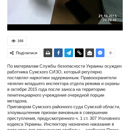
166
Поділитися
По материалам Службы безопасности Украины осужден
работника Сумского СИЗО, который регулярно
поставлял наркотики задержанным. Правоохранители
«взяли» младшего инспектора отдела режима и охраны
в октябре 2015 года после заноса на территорию
пенитенциарного учреждения очередной порции
метадона.
Приговором Сумского районного суда Сумской области,
злоумышленник признан виновным в совершении
преступления, предусмотренного ч. 1 ст. 307 Уголовного
кодекса Украины. Инспектору назначено наказание в
виде трех лет ограничения свободы, – сообщает Пресс-