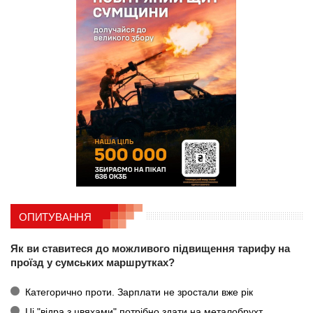
ОПИТУВАННЯ
Як ви ставитеся до можливого підвищення тарифу на
проїзд у сумських маршрутках?
Категорично проти. Зарплати не зростали вже рік
Ці "відра з цвяхами" потрібно здати на металобрухт