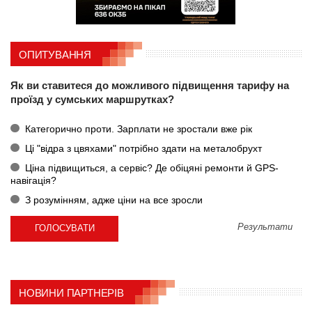
ОПИТУВАННЯ
Як ви ставитеся до можливого підвищення тарифу на
проїзд у сумських маршрутках?
Категорично проти. Зарплати не зростали вже рік
Ці "відра з цвяхами" потрібно здати на металобрухт
Ціна підвищиться, а сервіс? Де обіцяні ремонти й GPS-
навігація?
З розумінням, адже ціни на все зросли
Результати
НОВИНИ ПАРТНЕРІВ