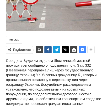
239
Поділитися
Середина-Будским отделом Шосткинской местной
прокуратуры сообщено о подозрении по ч. 3 ст. 332
(Незаконная переправка лиц через государственную
границу Украины) УК Украины) гражданину К., который
организовывал незаконную переправку лиц через
госграницу Украины. Досудебным расследованием
установлено, что подозреваемый из корыстных
побуждений, по предварительной договоренности с
другими лицами, на собственном транспортном средстве
неоднократно перевозил граждан иностранных