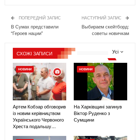
ПОПЕРЕДНІЙ ЗАПИС
НАСТУПНИЙ ЗАПИС
В Сумах представили
Выбираем скейтборд:
“Героев нации”
советы новичкам
Усі
СХОЖІ ЗАПИСИ
НОВИНИ
НОВИНИ
Артем Кобзар обговорив
На Харківщині загинув
із новим керівництвом
Віктор Руденко з
Українського Червоного
Сумщини
Хреста подальшу…