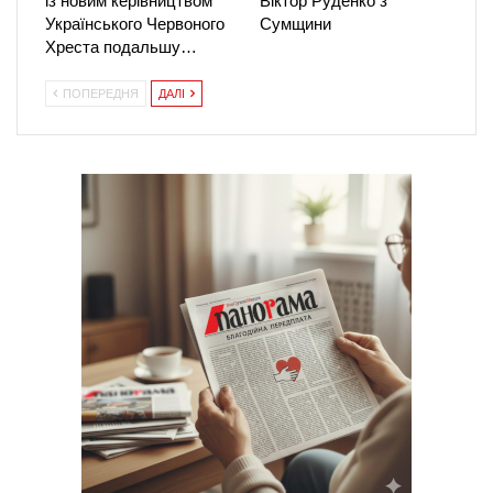
із новим керівництвом
Віктор Руденко з
Українського Червоного
Сумщини
Хреста подальшу…
ПОПЕРЕДНЯ
ДАЛІ