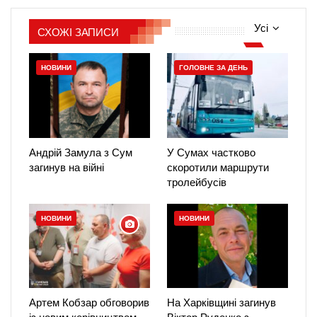
Усі
СХОЖІ ЗАПИСИ
НОВИНИ
ГОЛОВНЕ ЗА ДЕНЬ
Андрій Замула з Сум
У Сумах частково
загинув на війні
скоротили маршрути
тролейбусів
НОВИНИ
НОВИНИ
Артем Кобзар обговорив
На Харківщині загинув