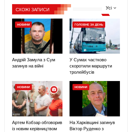
Усі
СХОЖІ ЗАПИСИ
НОВИНИ
ГОЛОВНЕ ЗА ДЕНЬ
Андрій Замула з Сум
У Сумах частково
загинув на війні
скоротили маршрути
тролейбусів
НОВИНИ
НОВИНИ
Артем Кобзар обговорив
На Харківщині загинув
із новим керівництвом
Віктор Руденко з