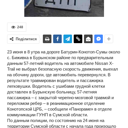
248
Поділитися
23 июня в 8 утра на дороге Батурин-Конотоп-Сумы около
с. Биживка в Бурынском районе по предварительным
данным 57-летний водитель на автомобиле Nissan X-
Trail не выбрал безопасную скорость движения, выехал
на обочину дороги, где автомобиль перевернулся. В
результате травмирован водитель и пассажирка
легковушки. Водитель с ушибами грудной клетки
доставлен в Бурынскую больницу, 57-летняя
пассажирка – с закрытой черепно-мозговой травмой и
переломом ребер – в реанимационное отделение
Конотопской ЦРБ, – сообщили «Панораме» в отделе
коммуникации ГУНП в Сумской области.
По данным полиции, по состоянию на 24 июня на
территории Сумской области с начала года произошло