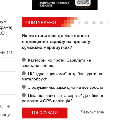
вум
ОПИТУВАННЯ
кража).
ССО
Як ви ставитеся до можливого
підвищення тарифу на проїзд у
сумських маршрутках?
245
Категорично проти. Зарплати не
зростали вже рік
Ці "відра з цвяхами" потрібно здати на
металобрухт
З розумінням, адже ціни на все зросли
Ціна підвищиться, а сервіс? Де обіцяні
ремонти й GPS-навігація?
ИС
Результати
ьницу