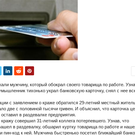
али мужчину, который обокрал своего товарища по работе. Узна
умышленник тихонько украл банковскую карточку, снял с нее вс
иции с заявлением о краже обратился 29-летний местный житель
ло две с половиной тысячи гривен. И объяснил, что карточка ц
м оставил в раздевалке предприятия.
 кражу совершил 31-летний коллега потерпевшего. Узнав, что
зашел в раздевалку, обшарил куртку товарища по работе и наше
 и пин-код к ней. Мужчина быстренько посетил ближайший банко