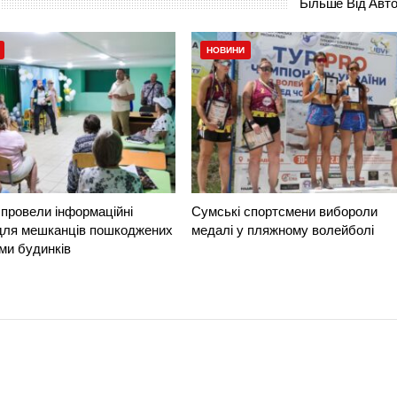
Більше Від Авт
НОВИНИ
провели інформаційні
Сумські спортсмени вибороли
 для мешканців пошкоджених
медалі у пляжному волейболі
ми будинків