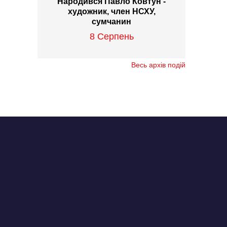
Народився Павло Ковтун -
художник, член НСХУ,
сумчанин
8 Серпень
Весь архів подій