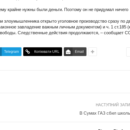
ему крайне нужны были деньги. Поэтому он не придумал ничего
ии злоумышленника открыто уголовное производство сразу по д
езаконное завладение важным личным документом) и ч. 1 ст.185 (
 свободы. Следственные действия продолжаются, – сообщает 
Telegram
Копіювати URL
Email
НАСТУПНИЙ ЗАП
В Сумах ГАЗ сбил школ