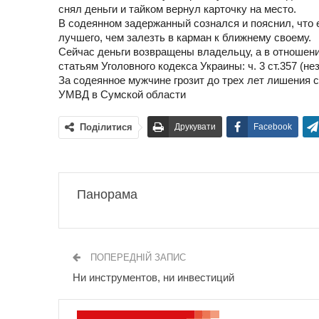
снял деньги и тайком вернул карточку на место.
В содеянном задержанный сознался и пояснил, что 
лучшего, чем залезть в карман к ближнему своему.
Сейчас деньги возвращены владельцу, а в отношен
статьям Уголовного кодекса Украины: ч. 3 ст.357 (н
За содеянное мужчине грозит до трех лет лишения
УМВД в Сумской области
Поділитися
Друкувати
Facebook
Панорама
ПОПЕРЕДНІЙ ЗАПИС
Ни инструментов, ни инвестиций