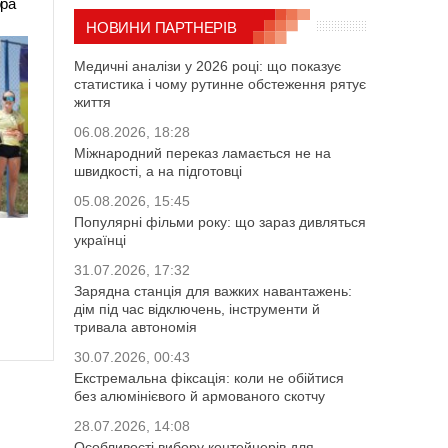
ора
НОВИНИ ПАРТНЕРІВ
Медичні аналізи у 2026 році: що показує
статистика і чому рутинне обстеження рятує
життя
06.08.2026, 18:28
Міжнародний переказ ламається не на
швидкості, а на підготовці
05.08.2026, 15:45
Популярні фільми року: що зараз дивляться
українці
31.07.2026, 17:32
Зарядна станція для важких навантажень:
дім під час відключень, інструменти й
тривала автономія
30.07.2026, 00:43
Екстремальна фіксація: коли не обійтися
без алюмінієвого й армованого скотчу
28.07.2026, 14:08
Особливості вибору контейнерів для