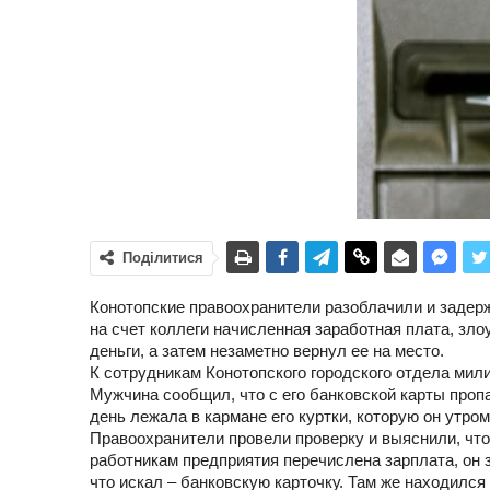
Поділитися
Конотопские правоохранители разоблачили и задерж
на счет коллеги начисленная заработная плата, зло
деньги, а затем незаметно вернул ее на место.
К сотрудникам Конотопского городского отдела мил
Мужчина сообщил, что с его банковской карты пропа
день лежала в кармане его куртки, которую он утро
Правоохранители провели проверку и выяснили, что
работникам предприятия перечислена зарплата, он 
что искал – банковскую карточку. Там же находился