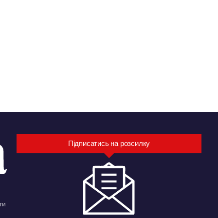
Підписатись на розсилку
ти