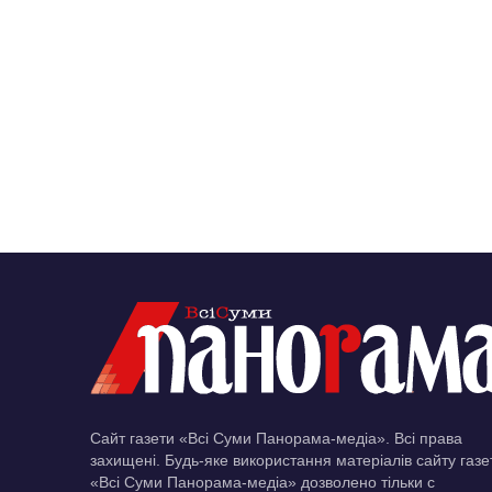
Сайт газети «Всі Суми Панорама-медіа». Всі права
захищені. Будь-яке використання матеріалів сайту газе
«Всі Суми Панорама-медіа» дозволено тільки c