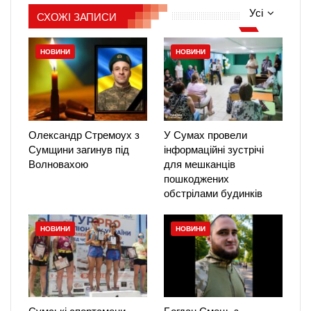
Усі
СХОЖІ ЗАПИСИ
НОВИНИ
НОВИНИ
Олександр Стремоух з
У Сумах провели
Сумщини загинув під
інформаційні зустрічі
Волновахою
для мешканців
пошкоджених
обстрілами будинків
НОВИНИ
НОВИНИ