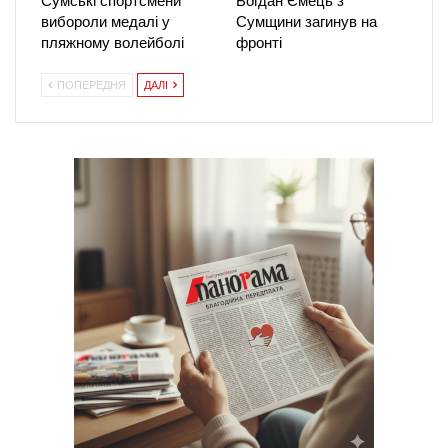
Сумські спортсмени
Богдан Ємець з
вибороли медалі у
Сумщини загинув на
пляжному волейболі
фронті
ПОПЕРЕДНЯ
ДАЛІ