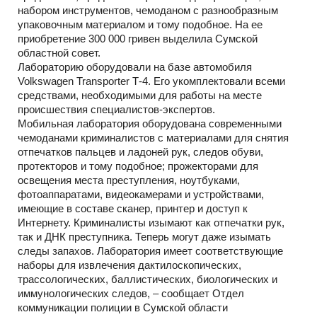
набором инструментов, чемоданом с разнообразным
упаковочным материалом и тому подобное. На ее
приобретение 300 000 гривен выделила Сумской
областной совет.
Лабораторию оборудовали на базе автомобиля
Volkswagen Transporter Т-4. Его укомплектовали всеми
средствами, необходимыми для работы на месте
происшествия специалистов-экспертов.
Мобильная лаборатория оборудована современными
чемоданами криминалистов с материалами для снятия
отпечатков пальцев и ладоней рук, следов обуви,
протекторов и тому подобное; прожекторами для
освещения места преступления, ноутбуками,
фотоаппаратами, видеокамерами и устройствами,
имеющие в составе сканер, принтер и доступ к
Интернету. Криминалисты изымают как отпечатки рук,
так и ДНК преступника. Теперь могут даже изымать
следы запахов. Лаборатория имеет соответствующие
наборы для извлечения дактилоскопических,
трассологических, баллистических, биологических и
иммунологических следов, – сообщает Отдел
коммуникации полиции в Сумской области