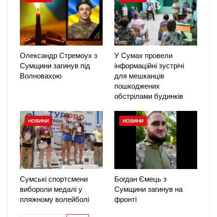
Олександр Стремоух з
У Сумах провели
Сумщини загинув під
інформаційні зустрічі
Волновахою
для мешканців
пошкоджених
обстрілами будинків
НОВИНИ
НОВИНИ
Сумські спортсмени
Богдан Ємець з
вибороли медалі у
Сумщини загинув на
пляжному волейболі
фронті