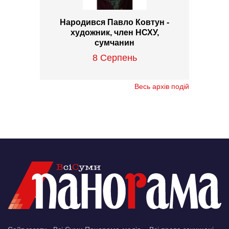
Народився Павло Ковтун -
художник, член НСХУ,
сумчанин
8 Серпень
Весь архів подій