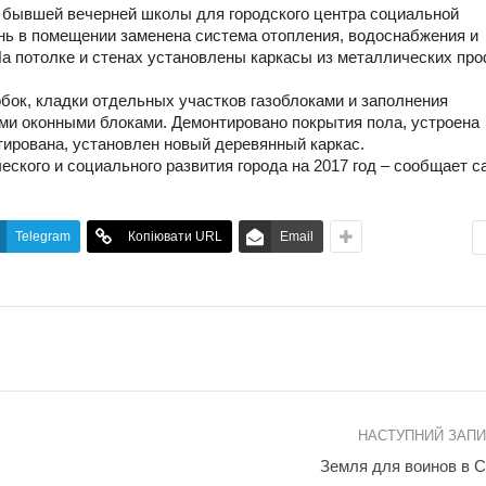
 бывшей вечерней школы для городского центра социальной
нь в помещении заменена система отопления, водоснабжения и
а потолке и стенах установлены каркасы из металлических пр
бок, кладки отдельных участков газоблоками и заполнения
и оконными блоками. Демонтировано покрытия пола, устроена
тирована, установлен новый деревянный каркас.
кого и социального развития города на 2017 год – сообщает с
Telegram
Копіювати URL
Email
НАСТУПНИЙ ЗАП
Земля для воинов в 