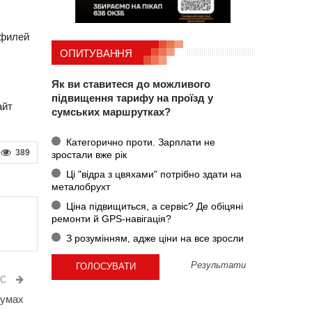
офилей
ОПИТУВАННЯ
Як ви ставитеся до можливого
підвищення тарифу на проїзд у
айт
сумських маршрутках?
Категорично проти. Зарплати не
389
зростали вже рік
Ці "відра з цвяхами" потрібно здати на
металобрухт
Ціна підвищиться, а сервіс? Де обіцяні
ремонти й GPS-навігація?
З розумінням, адже ціни на все зросли
Результати
ИС
Сумах