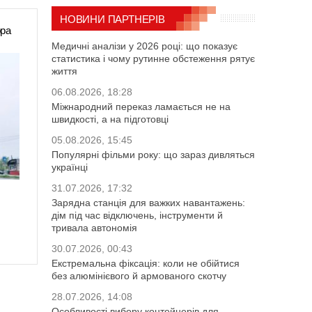
НОВИНИ ПАРТНЕРІВ
ора
Медичні аналізи у 2026 році: що показує
статистика і чому рутинне обстеження рятує
життя
06.08.2026, 18:28
Міжнародний переказ ламається не на
швидкості, а на підготовці
05.08.2026, 15:45
Популярні фільми року: що зараз дивляться
українці
31.07.2026, 17:32
Зарядна станція для важких навантажень:
дім під час відключень, інструменти й
тривала автономія
30.07.2026, 00:43
Екстремальна фіксація: коли не обійтися
без алюмінієвого й армованого скотчу
28.07.2026, 14:08
Особливості вибору контейнерів для