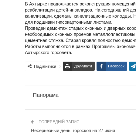
В Ахтырке продолжается реконструкция помещений
реабилитации детей-инвалидов. На сегодняшний де
канализации, сделаны канализационные колодцы. Н
для подшивки гипсокартонными листами.
Проведен демонтаж старых оконных и дверных коро
необходимых оконных проемов металлопластиковым
цементная стяжка. Старая кровля полностью демон
Работы выполняются в рамках Программы экономичес
Ахтырского горсовета.
Поділитися
Друкувати
Facebook
Панорама
ПОПЕРЕДНІЙ ЗАПИС
Несерьезный день: гороскоп на 27 июня