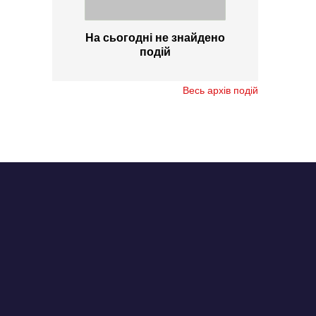
На сьогодні не знайдено
подій
Весь архів подій