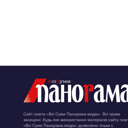
Сайт газети «Всі Суми Панорама-медіа». Всі права
захищені. Будь-яке використання матеріалів сайту газе
«Всі Суми Панорама-медіа» дозволено тільки c