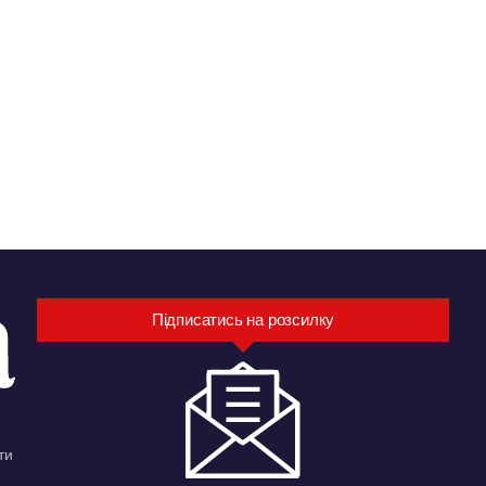
Підписатись на розсилку
ти