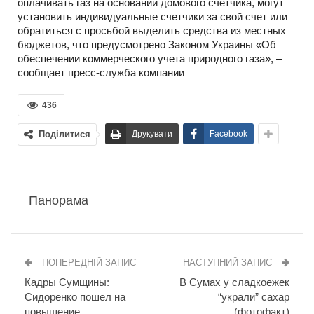
оплачивать газ на основании домового счетчика, могут
установить индивидуальные счетчики за свой счет или
обратиться с просьбой выделить средства из местных
бюджетов, что предусмотрено Законом Украины «Об
обеспечении коммерческого учета природного газа», –
сообщает пресс-служба компании
436
Поділитися
Друкувати
Facebook
Панорама
ПОПЕРЕДНІЙ ЗАПИС
НАСТУПНИЙ ЗАПИС
Кадры Сумщины:
В Сумах у сладкоежек
Сидоренко пошел на
“украли” сахар
повышение
(фотофакт)