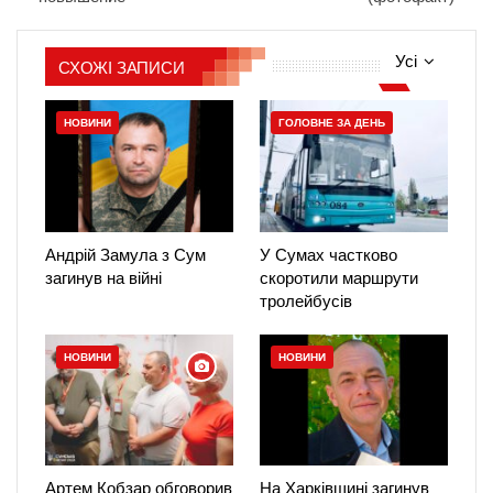
Усі
СХОЖІ ЗАПИСИ
НОВИНИ
ГОЛОВНЕ ЗА ДЕНЬ
Андрій Замула з Сум
У Сумах частково
загинув на війні
скоротили маршрути
тролейбусів
НОВИНИ
НОВИНИ
Артем Кобзар обговорив
На Харківщині загинув