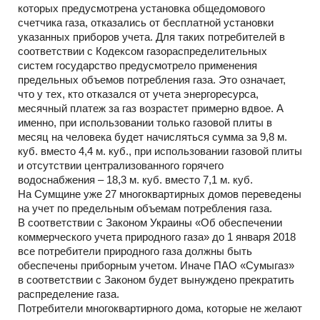
которых предусмотрена установка общедомового
счетчика газа, отказались от бесплатной установки
указанных приборов учета. Для таких потребителей в
соответствии с Кодексом газораспределительных
систем государство предусмотрело применения
предельных объемов потребления газа. Это означает,
что у тех, кто отказался от учета энергоресурса,
месячный платеж за газ возрастет примерно вдвое. А
именно, при использовании только газовой плиты в
месяц на человека будет начисляться сумма за 9,8 м.
куб. вместо 4,4 м. куб., при использовании газовой плиты
и отсутствии централизованного горячего
водоснабжения – 18,3 м. куб. вместо 7,1 м. куб.
На Сумщине уже 27 многоквартирных домов переведены
на учет по предельным объемам потребления газа.
В соответствии с Законом Украины «Об обеспечении
коммерческого учета природного газа» до 1 января 2018
все потребители природного газа должны быть
обеспечены приборным учетом. Иначе ПАО «Сумыгаз»
в соответствии с Законом будет вынуждено прекратить
распределение газа.
Потребители многоквартирного дома, которые не желают