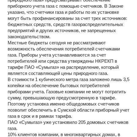
приборного учета газа с помощью счетчиков. В Законе
указано, что счетчики газа и работы по их установке
могут быть профинансированы за счет трех источников:
бюджетных средств, средств газораспределительных
предприятий и других источников, не запрещенных
законодательством.
Местные бюджеты сегодня не рассматривают
возможность обеспечения потребителей счетчиками
газа. Приборы учета устанавливаются за счет
потребителей или средства утверждены НКРЕКП в
тарифе ПАО «Сумыгаз» на распределение, который
является составляющей цены природного газа.
В стоимости 1 кубического метра газа заложено лишь 3,5
копейки на обеспечение бытовых потребителей
приборами учета. Газовые компании не могут потратить
сумму, превышающую предусмотренную в тарифе.
Поэтому установка именно общедомовых счетчиков
позволит обеспечить в Сумской области приборный учет
газа в срок и в рамках тарифа.
ПАО «Сумыгаз» уже установило 205 домовых счетчиков
газа.
10% клиентов компании, в многоквартирных домах, в