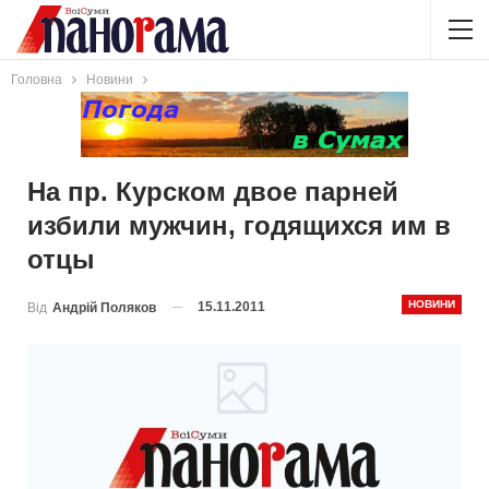
Головна
Новини
На пр. Курском двое парней
избили мужчин, годящихся им в
отцы
НОВИНИ
15.11.2011
Від
Андрій Поляков