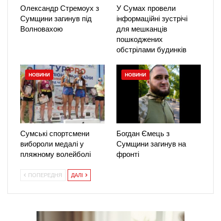
Олександр Стремоух з
У Сумах провели
Сумщини загинув під
інформаційні зустрічі
Волновахою
для мешканців
пошкоджених
обстрілами будинків
НОВИНИ
НОВИНИ
Сумські спортсмени
Богдан Ємець з
вибороли медалі у
Сумщини загинув на
пляжному волейболі
фронті
ПОПЕРЕДНЯ
ДАЛІ