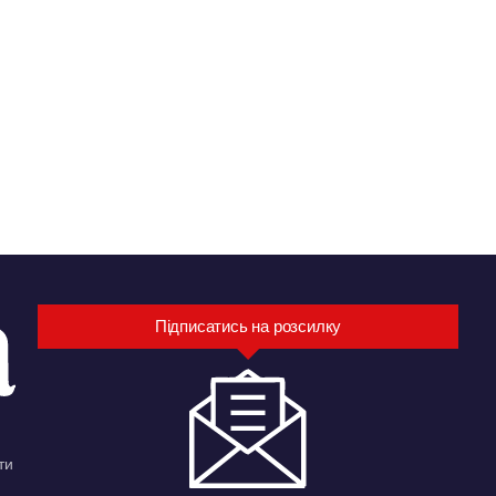
Підписатись на розсилку
ти