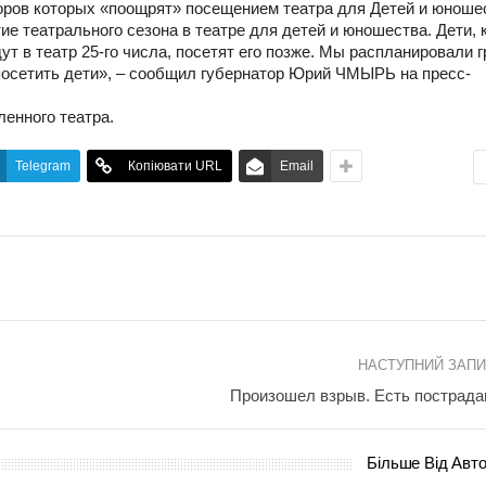
оров которых «поощрят» посещением театра для Детей и юноше
е театрального сезона в театре для детей и юношества. Дети, 
ут в театр 25-го числа, посетят его позже. Мы распланировали 
посетить дети», – сообщил губернатор Юрий ЧМЫРЬ на пресс-
ленного театра.
Telegram
Копіювати URL
Email
НАСТУПНИЙ ЗАП
Произошел взрыв. Есть пострад
Більше Від Авт