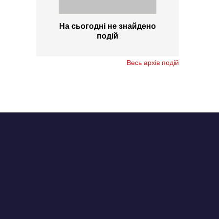
На сьогодні не знайдено
подій
Весь архів подій