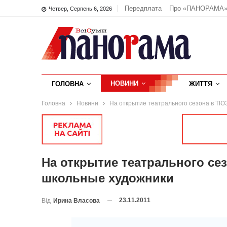
Передплата
Про «ПАНОРАМА
Четвер, Серпень 6, 2026
НОВИНИ
ГОЛОВНА
ЖИТТЯ
Головна
Новини
На открытие театрального сезона в Т
На открытие театрального с
школьные художники
23.11.2011
Від
Ирина Власова