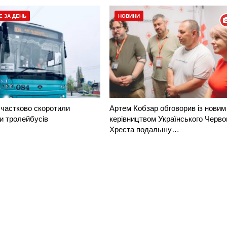
Е ЗА ДЕНЬ
НОВИНИ
частково скоротили
Артем Кобзар обговорив із новим
и тролейбусів
керівництвом Українського Черво
Хреста подальшу…