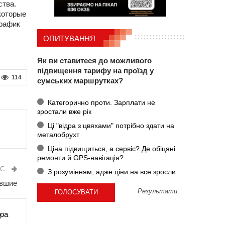
ства.
которые
график
ОПИТУВАННЯ
Як ви ставитеся до можливого
підвищення тарифу на проїзд у
114
сумських маршрутках?
Категорично проти. Зарплати не
зростали вже рік
Ці "відра з цвяхами" потрібно здати на
металобрухт
Ціна підвищиться, а сервіс? Де обіцяні
ремонти й GPS-навігація?
ИС
З розумінням, адже ціни на все зросли
авшие
Результати
ора