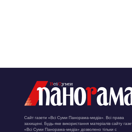
Сайт газети «Всі Суми Панорама-медіа». Всі права
захищені. Будь-яке використання матеріалів сайту газе
«Всі Суми Панорама-медіа» дозволено тільки c