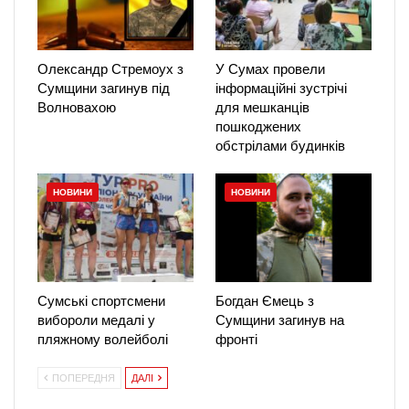
Олександр Стремоух з
У Сумах провели
Сумщини загинув під
інформаційні зустрічі
Волновахою
для мешканців
пошкоджених
обстрілами будинків
НОВИНИ
НОВИНИ
Сумські спортсмени
Богдан Ємець з
вибороли медалі у
Сумщини загинув на
пляжному волейболі
фронті
ПОПЕРЕДНЯ
ДАЛІ