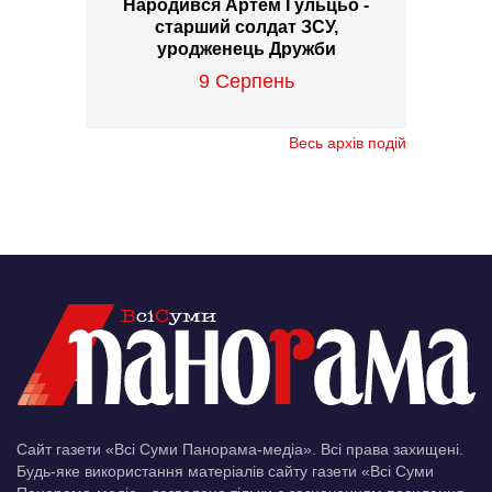
Народився Артем Гульцьо -
старший солдат ЗСУ,
уродженець Дружби
9 Серпень
Весь архів подій
Сайт газети «Всі Суми Панорама-медіа». Всі права захищені.
Будь-яке використання матеріалів сайту газети «Всі Суми