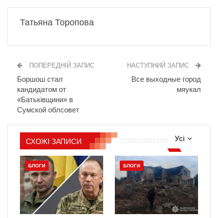
Татьяна Торопова
ПОПЕРЕДНІЙ ЗАПИС
НАСТУПНИЙ ЗАПИС
Боршош стал
Все выходные город
кандидатом от
мяукал
«Батьківщини» в
Сумской облсовет
Усі
СХОЖІ ЗАПИСИ
БЛОГИ
БЛОГИ