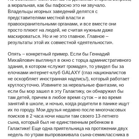
а моральная, как бы пафосно это ни звучало.
Владельцы игорных заведений делятся с
представителями местной власти и
правоохранительными органами, и все вместе они
просто плюют на людей, не считая нужным даже
маскироваться. Но и не это главное. Главное –
результаты этой их совместной «деятельности».
Опять – конкретный пример. Если бы Геннадий
Михайлович выглянул в окно с торца административного
здания, в котором «служит громаде», то увидел бы за
елочками интернет-клуб GALAXY (глаз националистов
не оскорбляет иностранная надпись!), который работает
круглосуточно. Извините за нереальные фантазии, но
если бы мэр зашел в эту Галактику, он обнаружил бы
там детей, причем в любое время суток – и во время
занятий в школе, и ночью, когда родители в панике ищут
их по городу. Мои друзья недавно после многочасовых
поисков в 2 часа ночи нашли там своего 13-летнего
сына, который был не единственным ребенком в
Галактике! Еще одна приятельница на протяжении двух
недель по утрам выпроваживала сына-семиклассника в