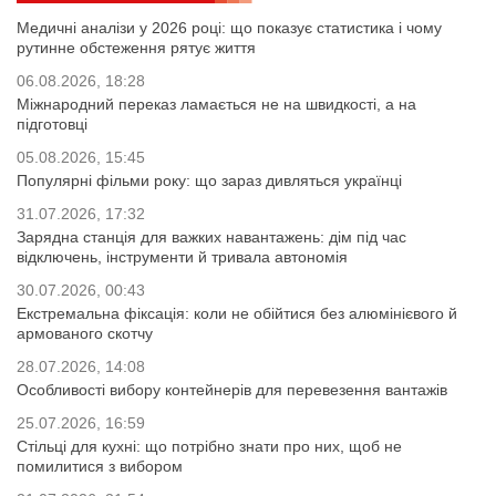
Медичні аналізи у 2026 році: що показує статистика і чому
рутинне обстеження рятує життя
06.08.2026, 18:28
Міжнародний переказ ламається не на швидкості, а на
підготовці
05.08.2026, 15:45
Популярні фільми року: що зараз дивляться українці
31.07.2026, 17:32
Зарядна станція для важких навантажень: дім під час
відключень, інструменти й тривала автономія
30.07.2026, 00:43
Екстремальна фіксація: коли не обійтися без алюмінієвого й
армованого скотчу
28.07.2026, 14:08
Особливості вибору контейнерів для перевезення вантажів
25.07.2026, 16:59
Стільці для кухні: що потрібно знати про них, щоб не
помилитися з вибором