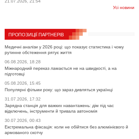
21.07.2026, 21:54
Усі новини
ПРОПОЗИЦІЇ ПАРТНЕРІВ
Медичні аналізи у 2026 році: що показує статистика і чому
рутинне обстеження рятує життя
06.08.2026, 18:28
Міжнародний переказ ламається не на швидкості, а на
підготовці
05.08.2026, 15:45
Популярні фільми року: що зараз дивляться українці
31.07.2026, 17:32
Зарядна станція для важких навантажень: дім під час
відключень, інструменти й тривала автономія
30.07.2026, 00:43
Екстремальна фіксація: коли не обійтися без алюмінієвого й
армованого скотчу