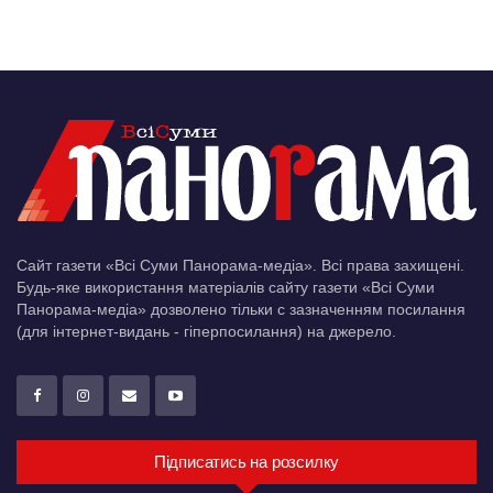
Сайт газети «Всі Суми Панорама-медіа». Всі права захищені.
Будь-яке використання матеріалів сайту газети «Всі Суми
Панорама-медіа» дозволено тільки c зазначенням посилання
(для інтернет-видань - гіперпосилання) на джерело.
Підписатись на розсилку