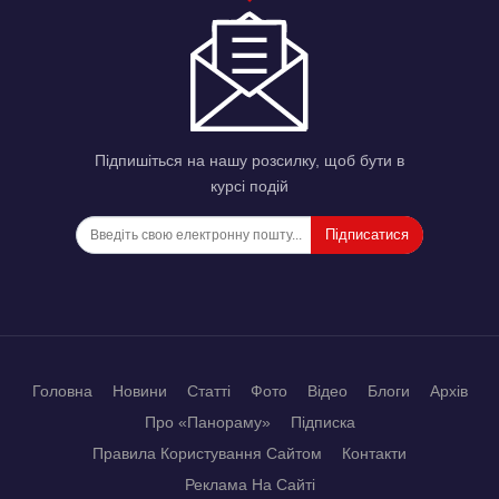
Підпишіться на нашу розсилку, щоб бути в
курсі подій
Підписатися
Головна
Новини
Статті
Фото
Відео
Блоги
Архів
Про «Панораму»
Підписка
Правила Користування Сайтом
Контакти
Реклама На Сайті