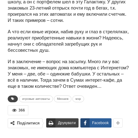
школу, а он с портфелем шел в эту Галактику. У других
знакомых 23-летний отпрыск почти год в бегах, т.к.
проигрался на этих автоматах и ему включили счетчик.
И таких примеров – сотни.
А что если юные игроки, набив руку и глаз в стрелялках,
реализуют приобретенные навыки в жизни? Надеюсь,
начнут они с обладателей загребущих рук и
бессовестных душ.
И в заключение – вопрос на засыпку. Много ли у вас
знакомых, не имеющих дома компьютера с Интернетом?
У меня – две, обе – одинокие бабушки. У остальных –
всё в наличии. Тогда зачем в Сумах интерет-кафе, да
еще в таком количестве? Ответ очевиден…
игровые автоматы
Минаев
мэр
366
Поділитися
Друкувати
Facebook