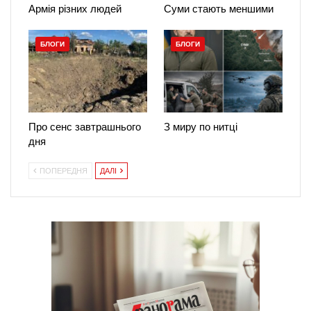
Армія різних людей
Суми стають меншими
БЛОГИ
БЛОГИ
Про сенс завтрашнього
З миру по нитці
дня
ПОПЕРЕДНЯ
ДАЛІ