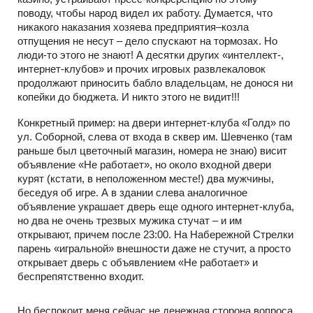
поводу, чтобы народ видел их работу. Думается, что
никакого наказания хозяева предприятия–козла
отпущения не несут – дело спускают на тормозах. Но
люди-то этого не знают! А десятки других «интеллект-,
интернет-клубов» и прочих игровых развлекаловок
продолжают приносить бабло владельцам, не донося ни
копейки до бюджета. И никто этого не видит!!!
Конкретный пример: на двери интернет-клуба «Голд» по
ул. Соборной, слева от входа в сквер им. Шевченко (там
раньше был цветочный магазин, номера не знаю) висит
объявление «Не работает», но около входной двери
курят (кстати, в неположенном месте!) два мужчины,
беседуя об игре. А в здании слева аналогичное
объявление украшает дверь еще одного интернет-клуба,
но два не очень трезвых мужика стучат – и им
открывают, причем после 23:00. На Набережной Стрелки
парень «игральной» внешности даже не стучит, а просто
открывает дверь с объявлением «Не работает» и
беспрепятственно входит.
Но беспокоит меня сейчас не денежная сторона вопроса,