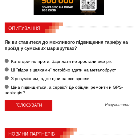
ОПИТУВАННЯ
Як ви ставитеся до можливого підвищення тарифу на
проїзд у сумських маршрутках?
Категорично проти. Зарплати не зростали вже рік
Ці "відра з цвяхами" потрібно здати на металобрухт
З розумінням, адже ціни на все зросли
Ціна підвищиться, а сервіс? Де обіцяні ремонти й GPS-
навігація?
Результати
НОВИНИ ПАРТНЕРІВ