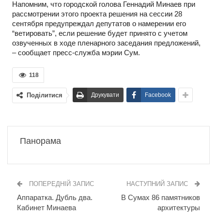
Напомним, что городской голова Геннадий Минаев при
рассмотрении этого проекта решения на сессии 28
сентября предупреждал депутатов о намерении его
“ветировать”, если решение будет принято с учетом
озвученных в ходе пленарного заседания предложений,
– сообщает пресс-служба мэрии Сум.
118
Поділитися
Друкувати
Facebook
Панорама
ПОПЕРЕДНІЙ ЗАПИС
НАСТУПНИЙ ЗАПИС
Аппаратка. Дубль два.
В Сумах 86 памятников
Кабинет Минаева
архитектуры