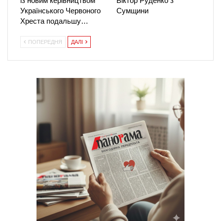
із новим керівництвом
Віктор Руденко з
Українського Червоного
Сумщини
Хреста подальшу…
ПОПЕРЕДНЯ
ДАЛІ