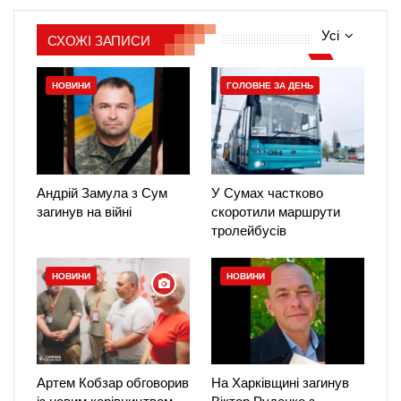
Усі
СХОЖІ ЗАПИСИ
НОВИНИ
ГОЛОВНЕ ЗА ДЕНЬ
Андрій Замула з Сум
У Сумах частково
загинув на війні
скоротили маршрути
тролейбусів
НОВИНИ
НОВИНИ
Артем Кобзар обговорив
На Харківщині загинув