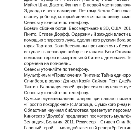
Майкл Шин, Дакота Фаннинг. В первой части заключ
Эдварда и всех вампиров. Поэтому Белла Свон ока
своему ребенку, который является наполовину вамп
Сеансы уточняйте по телефону.
Боевик «Война богов: Бессмертные» в 3D, США, 2011
Пинто, Стивен Дорфф. Одержимый жаждой власти ца
помощью эпирского лука, сделанного руками бога в
горах Тартара. Боги бессильны противостоять безу
вступает в неравную войну с титанами. Боги Олимп
помогают герою в смертельной битве с демонами. Т
обречена на погибель…
Сеансы уточняйте по телефону.
Мультфильм «Приключения Тинтина: Тайна единорог
Спилберг, в ролях: Дэниэл Крэйг, Саймон Пегг, Дже
Тинтин. Благодаря своей профессии он путешествуе
Сеансы уточняйте по телефону.
Сумская муниципальная галерея приглашает посмот
«Простір покордоння» (с.Могрица, Сумського р-на) 
Областная научная библиотека презентует персонал
Кинотеатр “Дружба” предлагает посмотреть мультф
Зеландия, Бельгия, 2011. Режиссер – Стивен Спилбер
Главный герой — молодой газетный репортёр Тинтин