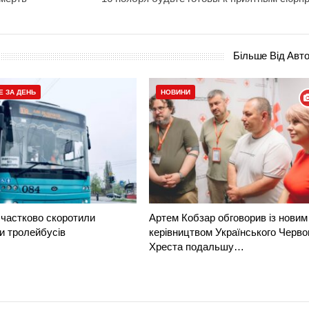
Більше Від Авт
Е ЗА ДЕНЬ
НОВИНИ
частково скоротили
Артем Кобзар обговорив із новим
и тролейбусів
керівництвом Українського Черво
Хреста подальшу…