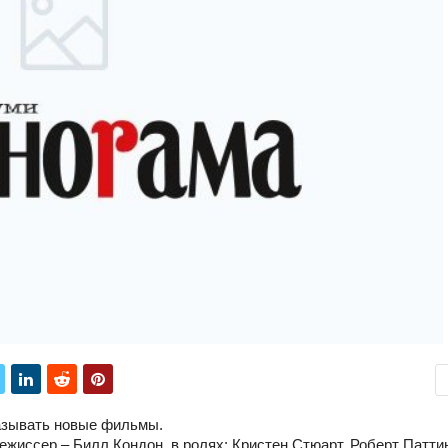
казывать новые фильмы.
Режиссер – Билл Кондон, в ролях: Кристен Стюарт, Роберт Патти