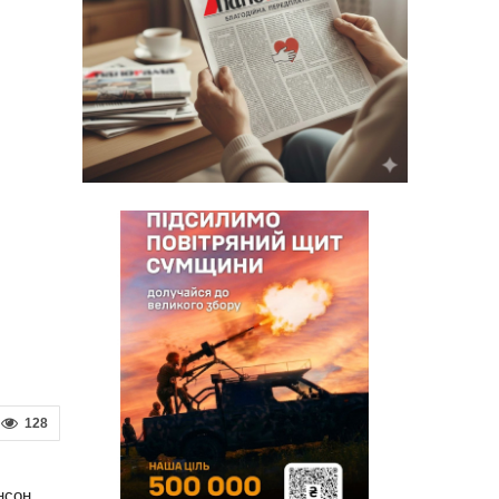
128
нсон,