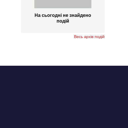
На сьогодні не знайдено
подій
Весь архів подій