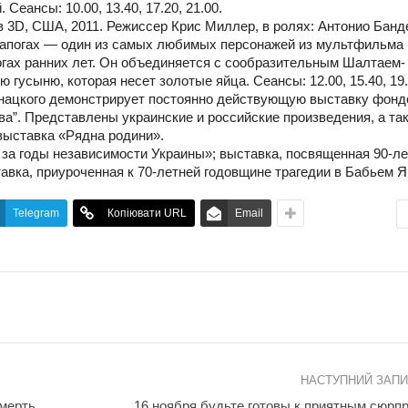
еансы: 10.00, 13.40, 17.20, 21.00.
 3D, США, 2011. Режиссер Крис Миллер, в ролях: Антонио Банд
 сапогах — один из самых любимых персонажей из мультфильма
погах ранних лет. Он объединяется с сообразительным Шалтаем-
 гусыню, которая несет золотые яйца. Сеансы: 12.00, 15.40, 19.
Онацкого демонстрирует постоянно действующую выставку фонд
а”. Представлены украинские и российские произведения, а та
 выставка «Рядна родини».
за годы независимости Украины»; выставка, посвященная 90-ле
авка, приуроченная к 70-летней годовщине трагедии в Бабьем Я
Telegram
Копіювати URL
Email
НАСТУПНИЙ ЗАП
смерть
16 ноября будьте готовы к приятным сюрп