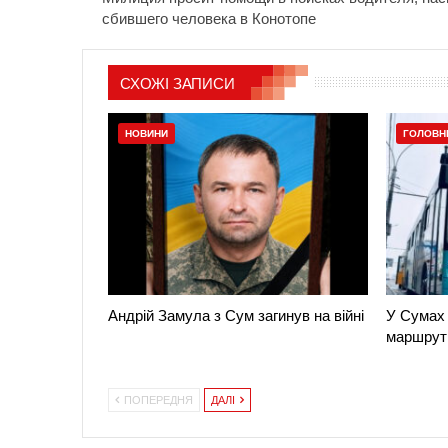
сбившего человека в Конотопе
СХОЖІ ЗАПИСИ
НОВИНИ
ГОЛОВН
Андрій Замула з Сум загинув на війні
У Сумах 
маршрут
ПОПЕРЕДНЯ
ДАЛІ