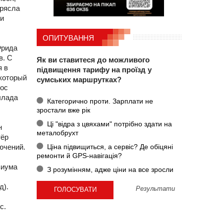
трясла
ли
ОПИТУВАННЯ
Фрида
в. С
Як ви ставитеся до можливого
я в
підвищення тарифу на проїзд у
 который
сумських маршрутках?
рос
ллада
Категорично проти. Зарплати не
зростали вже рік
Ці "відра з цвяхами" потрібно здати на
н
металобрухт
тёр
Ціна підвищиться, а сервіс? Де обіцяні
ючений.
ремонти й GPS-навігація?
зиума
З розумінням, адже ціни на все зросли
д).
Результати
с.