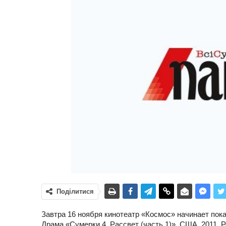
Поділитися
Завтра 16 ноября кинотеатр «Космос» начинает по
Драма «Сумерки 4. Рассвет (часть 1)», США, 2011. 