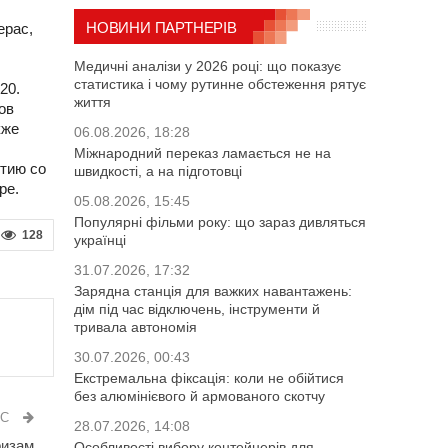
НОВИНИ ПАРТНЕРІВ
ерас,
Медичні аналізи у 2026 році: що показує
статистика і чому рутинне обстеження рятує
20.
життя
ов
кже
06.08.2026, 18:28
Міжнародний переказ ламається не на
тию со
швидкості, а на підготовці
ре.
05.08.2026, 15:45
Популярні фільми року: що зараз дивляться
128
українці
31.07.2026, 17:32
Зарядна станція для важких навантажень:
дім під час відключень, інструменти й
тривала автономія
30.07.2026, 00:43
Екстремальна фіксація: коли не обійтися
без алюмінієвого й армованого скотчу
ИС
28.07.2026, 14:08
ризам
Особливості вибору контейнерів для