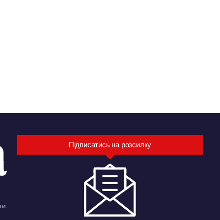
Підписатись на розсилку
ти