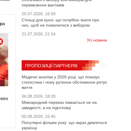
перевезення вантажів
25.07.2026, 16:59
Стільці для кухні: що потрібно знати про
ора
них, щоб не помилитися з вибором
21.07.2026, 21:54
Усі новини
ПРОПОЗИЦІЇ ПАРТНЕРІВ
Медичні аналізи у 2026 році: що показує
статистика і чому рутинне обстеження рятує
життя
06.08.2026, 18:28
ного
Міжнародний переказ ламається не на
швидкості, а на підготовці
05.08.2026, 15:45
Популярні фільми року: що зараз дивляться
українці