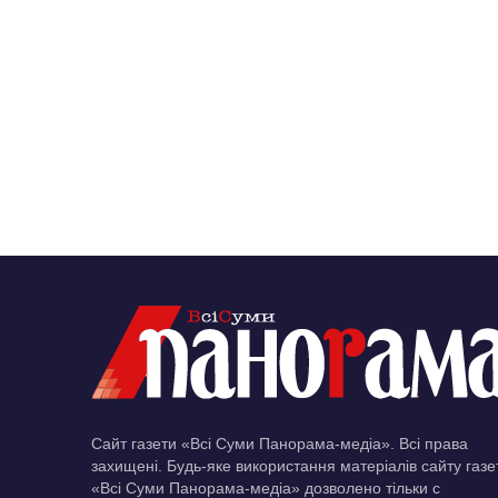
Сайт газети «Всі Суми Панорама-медіа». Всі права
захищені. Будь-яке використання матеріалів сайту газе
«Всі Суми Панорама-медіа» дозволено тільки c