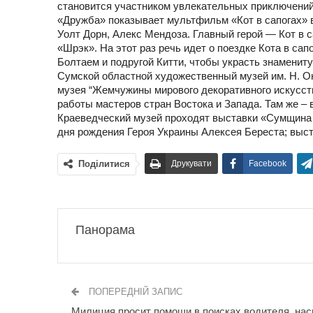
становится участником увлекательных приключений. С
«Дружба» показывает мультфильм «Кот в сапогах» в
Уолт Дорн, Алекс Мендоза. Главный герой — Кот в
«Шрэк». На этот раз речь идет о поездке Кота в са
Болтаем и подругой Китти, чтобы украсть знаменитую
Сумской областной художественный музей им. Н. 
музея “Жемчужины мирового декоративного искусств
работы мастеров стран Востока и Запада. Там же –
Краеведческий музей проходят выставки «Сумщина 
дня рождения Героя Украины Алексея Береста; выст
Поділитися
Друкувати
Facebook
Панорама
ПОПЕРЕДНІЙ ЗАПИС
Милиция просит помощи в поисках водителя, на