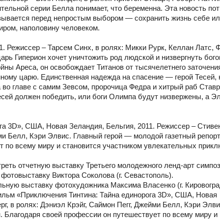
ительной серии Белла понимает, что беременна. Эта новость по
зывается перед непростым выбором — сохранить жизнь себе и
иром, наполовину человеком.
. Режиссер – Тарсем Синх, в ролях: Микки Рурк, Келлан Латс, 
рь Гиперион хочет уничтожить род людской и низвергнуть бого
ойны Ареса, он освобождает Титанов от тысячелетнего заточени
мному царю. Единственная надежда на спасение — герой Тесей,
а во главе с самим Зевсом, пророчица Федра и хитрый раб Став
есей должен победить, или боги Олимпа будут низвержены, а Э
а 3D», США, Новая Зеландия, Бельгия, 2011. Режиссер – Стиве
йми Белл, Кэри Элвис. Главный герой — молодой газетный репор
т по всему миру и становится участником увлекательных прикл
реть отчетную выставку Третьего молодежного ленд-арт симпо
и фотовыставку Виктора Соколова (г. Севастополь).
ьную выставку фотохудожника Максима Власенко (г. Кировогра
ильм «Приключения Тинтина: Тайна единорога 3D», США, Новая
г, в ролях: Дэниэл Крэйг, Саймон Пегг, Джейми Белл, Кэри Элви
. Благодаря своей профессии он путешествует по всему миру и