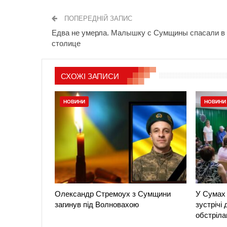
ПОПЕРЕДНІЙ ЗАПИС
Едва не умерла. Малышку с Сумщины спасали в
столице
СХОЖІ ЗАПИСИ
НОВИНИ
НОВИНИ
Олександр Стремоух з Сумщини
У Сумах 
загинув під Волновахою
зустрічі
обстріла