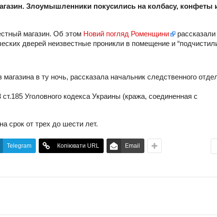
агазин. Злоумышленники покусились на колбасу, конфеты 
местный магазин. Об этом
Новий погляд Роменщини
рассказали
еских дверей неизвестные проникли в помещение и “подчистил
 магазина в ту ночь, рассказала начальник следственного отде
 ст.185 Уголовного кодекса Украины (кража, соединенная с
а срок от трех до шести лет.
Telegram
Копіювати URL
Email