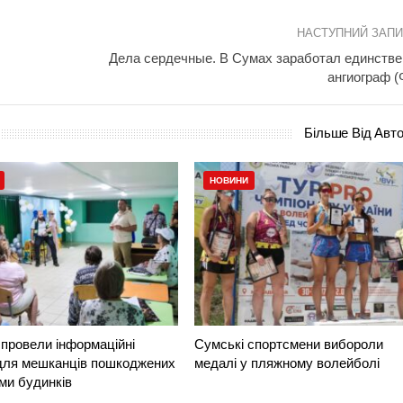
НАСТУПНИЙ ЗАП
Дела сердечные. В Сумах заработал единств
ангиограф (
Більше Від Авт
НОВИНИ
провели інформаційні
Сумські спортсмени вибороли
 для мешканців пошкоджених
медалі у пляжному волейболі
ми будинків