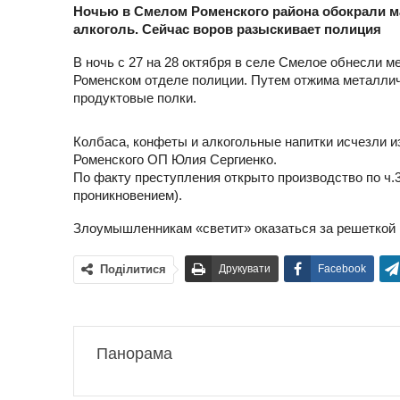
Ночью в Смелом Роменского района обокрали м
алкоголь. Сейчас воров разыскивает полиция
В ночь с 27 на 28 октября в селе Смелое обнесли 
Роменском отделе полиции. Путем отжима металлич
продуктовые полки.
Колбаса, конфеты и алкогольные напитки исчезли из
Роменского ОП Юлия Сергиенко.
По факту преступления открыто производство по ч.3
проникновением).
Злоумышленникам «светит» оказаться за решеткой н
Поділитися
Друкувати
Facebook
Панорама