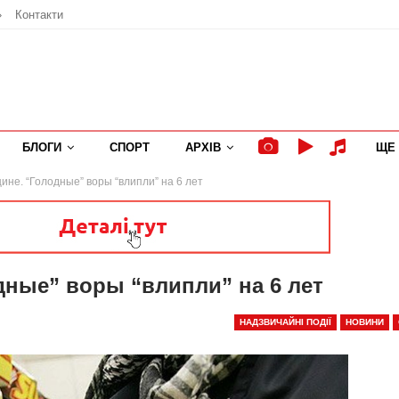
»
Контакти
БЛОГИ
СПОРТ
АРХІВ
ЩЕ
не. “Голодные” воры “влипли” на 6 лет
ные” воры “влипли” на 6 лет
НАДЗВИЧАЙНІ ПОДІЇ
НОВИНИ