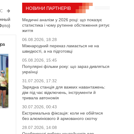
НОВИНИ ПАРТНЕРІВ
ИС
енный
Медичні аналізи у 2026 році: що показує
статистика і чому рутинне обстеження рятує
Фото)
життя
06.08.2026, 18:28
ора
Міжнародний переказ ламається не на
швидкості, а на підготовці
05.08.2026, 15:45
Популярні фільми року: що зараз дивляться
українці
31.07.2026, 17:32
Зарядна станція для важких навантажень:
дім під час відключень, інструменти й
тривала автономія
30.07.2026, 00:43
Екстремальна фіксація: коли не обійтися
без алюмінієвого й армованого скотчу
28.07.2026, 14:08
Особливості вибору контейнерів для