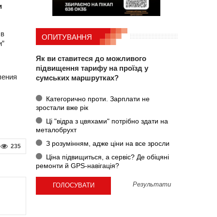
и
 в
ОПИТУВАННЯ
и”
Як ви ставитеся до можливого
підвищення тарифу на проїзд у
ления
сумських маршрутках?
Категорично проти. Зарплати не
зростали вже рік
Ці "відра з цвяхами" потрібно здати на
металобрухт
З розумінням, адже ціни на все зросли
235
Ціна підвищиться, а сервіс? Де обіцяні
ремонти й GPS-навігація?
Результати