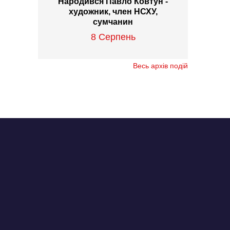
Народився Павло Ковтун -
художник, член НСХУ,
сумчанин
8 Серпень
Весь архів подій