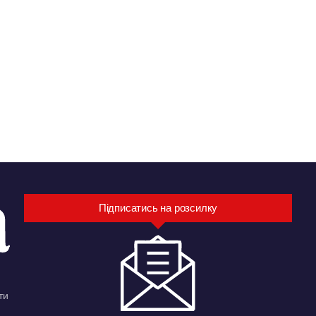
Підписатись на розсилку
ти