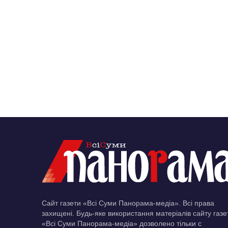
Сайт газети «Всі Суми Панорама-медіа». Всі права
захищені. Будь-яке використання матеріалів сайту газе
«Всі Суми Панорама-медіа» дозволено тільки c