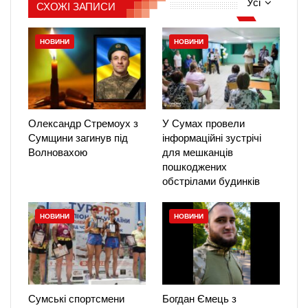
Усі
СХОЖІ ЗАПИСИ
НОВИНИ
НОВИНИ
Олександр Стремоух з
У Сумах провели
Сумщини загинув під
інформаційні зустрічі
Волновахою
для мешканців
пошкоджених
обстрілами будинків
НОВИНИ
НОВИНИ
Сумські спортсмени
Богдан Ємець з