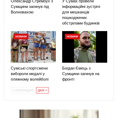
Олександр Стремоух з
У Сумах провели
Сумщини загинув під
інформаційні зустрічі
Волновахою
для мешканців
пошкоджених
обстрілами будинків
НОВИНИ
НОВИНИ
Сумські спортсмени
Богдан Ємець з
вибороли медалі у
Сумщини загинув на
пляжному волейболі
фронті
ПОПЕРЕДНЯ
ДАЛІ