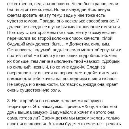
естественно, ведь ты женщина. Было бы странно, если
бы ты этого не хотела. Но не вынуждай Вселенную
фантазировать на эту тему, ведь у нее тоже есть
чувство юмора. Правда, оно несколько своеобразное. И
далеко не всегда ее шутки вызывают желание смеяться.
Поэтому стоит «разжевать» свою мечту о замужестве,
перечислив во второй колонке список качеств: «Мой
будущий муж должен быть…» Допустим, сильным.
Остановись, подумай, ведь его сила может обернуться и
против тебя! Не бойся уточняющих подробностей: чем
их больше, тем легче выполнить твой «заказ». «Добрый,
но сильный; нежный, но ко мне одной». Следи за
очередностью: вынеси на первое место действительно
важные для тебя качества, последними впиши нюансы.
Не забудь и о внешности. Согласись, иногда она играет
очень существенную роль.
3. Не вторгайся со своими желаниями на чужую
территорию. Это наказуемо. Пример: «Хочу, чтобы моя
дочь вышла замуж». Задумайся: а хочет ли этого она
сама, готова ли? Своим детям мы можем желать только
счастья и здоровья. А каким будет это счастье – решать