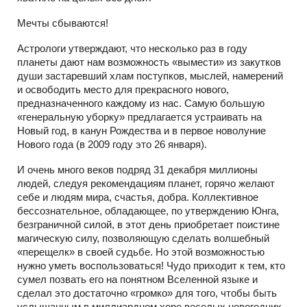
Мечты сбываются!
Астрологи утверждают, что несколько раз в году
планеты дают нам возможность «вымести» из закутков
души застаревший хлам поступков, мыслей, намерений
и освободить место для прекрасного нового,
предназначенного каждому из нас. Самую большую
«генеральную уборку» предлагается устраивать на
Новый год, в канун Рождества и в первое новолуние
Нового года (в 2009 году это 26 января).
И очень много веков подряд 31 декабря миллионы
людей, следуя рекомендациям планет, горячо желают
себе и людям мира, счастья, добра. Коллективное
бессознательное, обладающее, по утверждению Юнга,
безграничной силой, в этот день приобретает поистине
магическую силу, позволяющую сделать волшебный
«перещелк» в своей судьбе. Но этой возможностью
нужно уметь воспользоваться! Чудо приходит к тем, кто
сумел позвать его на понятном Вселенной языке и
сделал это достаточно «громко» для того, чтобы быть
услышанным в миллиардном хоре веселых новогодних