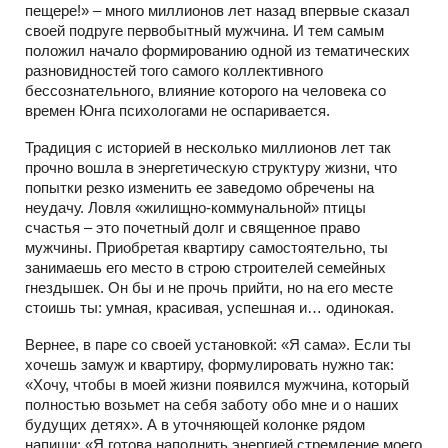
пещере!» – много миллионов лет назад впервые сказал
своей подруге первобытный мужчина. И тем самым
положил начало формированию одной из тематических
разновидностей того самого коллективного
бессознательного, влияние которого на человека со
времен Юнга психологами не оспаривается.
Традиция с историей в несколько миллионов лет так
прочно вошла в энергетическую структуру жизни, что
попытки резко изменить ее заведомо обречены на
неудачу. Ловля «жилищно-коммунальной» птицы
счастья – это почетный долг и священное право
мужчины. Приобретая квартиру самостоятельно, ты
занимаешь его место в строю строителей семейных
гнездышек. Он бы и не прочь прийти, но на его месте
стоишь ты: умная, красивая, успешная и… одинокая.
Вернее, в паре со своей установкой: «Я сама». Если ты
хочешь замуж и квартиру, формулировать нужно так:
«Хочу, чтобы в моей жизни появился мужчина, который
полностью возьмет на себя заботу обо мне и о наших
будущих детях». А в уточняющей колонке рядом
напиши: «Я готова наполнить энергией стремление моего