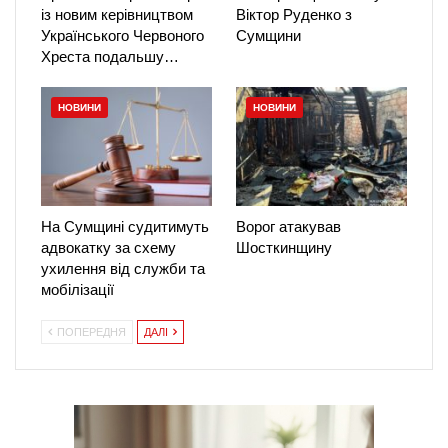
із новим керівництвом
Віктор Руденко з
Українського Червоного
Сумщини
Хреста подальшу…
НОВИНИ
НОВИНИ
На Сумщині судитимуть
Ворог атакував
адвокатку за схему
Шосткинщину
ухилення від служби та
мобілізації
ПОПЕРЕДНЯ
ДАЛІ