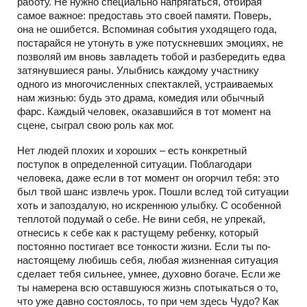
работу. Не нужно специально напрягаться, отбирая
самое важное: предоставь это своей памяти. Поверь,
она не ошибется. Вспоминая события уходящего года,
постарайся не утонуть в уже потускневших эмоциях, не
позволяй им вновь завладеть тобой и разбередить едва
затянувшиеся раны. Улыбнись каждому участнику
одного из многочисленных спектаклей, устраиваемых
нам жизнью: будь это драма, комедия или обычный
фарс. Каждый человек, оказавшийся в тот момент на
сцене, сыграл свою роль как мог.
Нет людей плохих и хороших – есть конкретный
поступок в определенной ситуации. Поблагодари
человека, даже если в тот момент он огорчил тебя: это
был твой шанс извлечь урок. Пошли вслед той ситуации
хоть и запоздалую, но искреннюю улыбку. С особенной
теплотой подумай о себе. Не вини себя, не упрекай,
отнесись к себе как к растущему ребенку, который
постоянно постигает все тонкости жизни. Если ты по-
настоящему любишь себя, любая жизненная ситуация
сделает тебя сильнее, умнее, духовно богаче. Если же
ты намерена всю оставшуюся жизнь спотыкаться о то,
что уже давно состоялось, то при чем здесь Чудо? Как