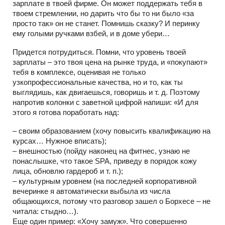
зарплате в твоей фирме. Он может поддержать тебя в
твоем стремлении, но дарить что бы то ни было «за
просто так» он не станет. Помнишь сказку? И перинку
ему голыми ручками взбей, и в доме убери…
Придется потрудиться. Помни, что уровень твоей
зарплаты – это твоя цена на рынке труда, и «покупают»
тебя в комплексе, оценивая не только
узкопрофессиональные качества, но и то, как ты
выглядишь, как двигаешься, говоришь и т. д. Поэтому
напротив колонки с заветной цифрой напиши: «И для
этого я готова поработать над:
– своим образованием (хочу повысить квалификацию на
курсах… Нужное вписать);
– внешностью (пойду наконец на фитнес, узнаю не
понаслышке, что такое SPA, приведу в порядок кожу
лица, обновлю гардероб и т. п.);
– культурным уровнем (на последней корпоративной
вечеринке я автоматически выбыла из числа
общающихся, потому что разговор зашел о Борхесе – не
читала: стыдно…).
Еще один пример: «Хочу замуж». Что совершенно