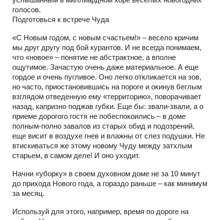
голосов.
Подготовься к встрече Чуда
«С Новым годом, с новым счастьем!» – весело кричим
мы друг другу под бой курантов. И не всегда понимаем,
что «новое» – понятие не абстрактное, а вполне
ощутимое. Зачастую очень даже материальное. А еще
гордое и очень пугливое. Оно легко откликается на зов,
но часто, приостановившись на пороге и окинув беглым
взглядом отведенную ему «территорию», поворачивает
назад, капризно поджав губки. Еще бы: звали-звали, а о
приеме дорогого гостя не побеспокоились – в доме
полным-полно завалов из старых обид и подозрений,
еще висит в воздухе гнев и влажны от слез подушки. Не
втискиваться же этому новому Чуду между затхлым
старьем, в самом деле! И оно уходит.
Начни «уборку» в своем духовном доме не за 10 минут
до прихода Нового года, а гораздо раньше – как минимум
за месяц.
Используй для этого, например, время по дороге на