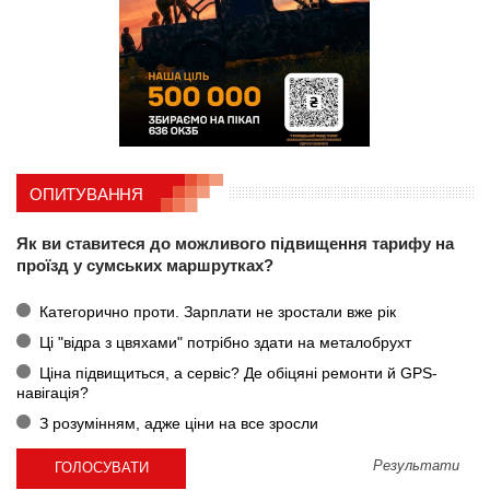
ОПИТУВАННЯ
Як ви ставитеся до можливого підвищення тарифу на
проїзд у сумських маршрутках?
Категорично проти. Зарплати не зростали вже рік
Ці "відра з цвяхами" потрібно здати на металобрухт
Ціна підвищиться, а сервіс? Де обіцяні ремонти й GPS-
навігація?
З розумінням, адже ціни на все зросли
Результати