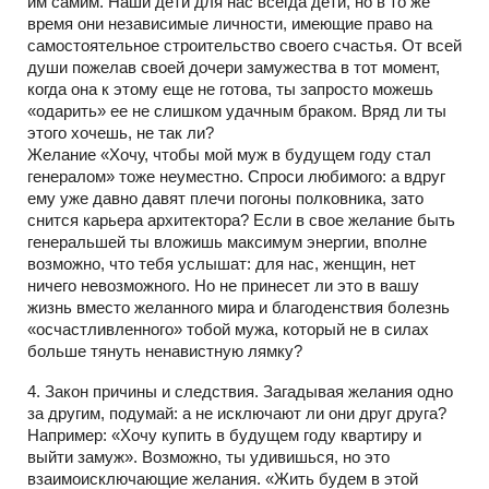
им самим. Наши дети для нас всегда дети, но в то же
время они независимые личности, имеющие право на
самостоятельное строительство своего счастья. От всей
души пожелав своей дочери замужества в тот момент,
когда она к этому еще не готова, ты запросто можешь
«одарить» ее не слишком удачным браком. Вряд ли ты
этого хочешь, не так ли?
Желание «Хочу, чтобы мой муж в будущем году стал
генералом» тоже неуместно. Спроси любимого: а вдруг
ему уже давно давят плечи погоны полковника, зато
снится карьера архитектора? Если в свое желание быть
генеральшей ты вложишь максимум энергии, вполне
возможно, что тебя услышат: для нас, женщин, нет
ничего невозможного. Но не принесет ли это в вашу
жизнь вместо желанного мира и благоденствия болезнь
«осчастливленного» тобой мужа, который не в силах
больше тянуть ненавистную лямку?
4. Закон причины и следствия. Загадывая желания одно
за другим, подумай: а не исключают ли они друг друга?
Например: «Хочу купить в будущем году квартиру и
выйти замуж». Возможно, ты удивишься, но это
взаимоисключающие желания. «Жить будем в этой