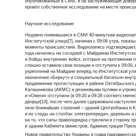
опубликованные в СМИ, и на заслуживающие довери
провёл собственное исследование на месте происше
Научное исследование
Недавно появившаяся в СМИ 40-минутная видеозапис
Институтской улице[7], начиная с 09:06 утра, пок
моменты происшествия. Видеозапись подтверждает,
года начались на соседней с Майданом Институтско
и бойцы внутренних войск, которые на протяжении 
спешно оставили свои позиции и отступили к 09:00,
укреплений на Майдане вперёд по Институтской улиц
назначения «Беркут» и специальный батальон внутр
продвижение протестующих в районе Октябрьского д
Калашникова (АКМС) и резиновыми пулями и угрожа
и «Омеги» отступили (в 09:20 и 09:28 соответствен
дворце[10], после чего далее сдерживали наступлен
окон ближайших строений – зданий Центробанка и К
и их следы на столбах электропередач, деревьях и
на то, что силы правопорядка стреляли в сторону
в здании Кабинета министров, Администрации Презид
Новое правительство Украины и глава парламентско