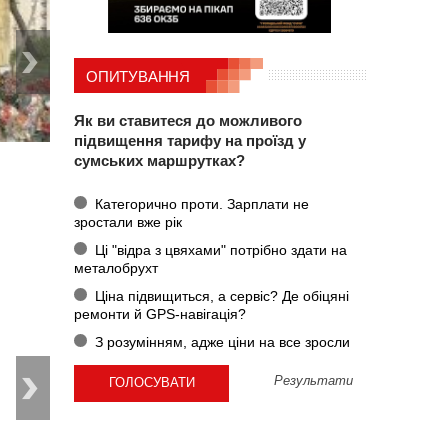
ОПИТУВАННЯ
Як ви ставитеся до можливого
підвищення тарифу на проїзд у
сумських маршрутках?
Категорично проти. Зарплати не
зростали вже рік
Ці "відра з цвяхами" потрібно здати на
металобрухт
Ціна підвищиться, а сервіс? Де обіцяні
ремонти й GPS-навігація?
З розумінням, адже ціни на все зросли
Результати