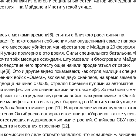
я источники из блогов и социальных сетей. Автор исследовани
ствия – на Майдане и Институтской улице.
ь с метками времени[6], снятая с близкого расстояния на
азывает (с некоторыми необъяснимыми опущениями) самые напря
 что массовые убийства манифестантов с Майдана 20 февраля
й улице примерно в это время. Силы специального батальона «
почти трёх месяцев осаждали, штурмовали и блокировали Майда
 вследствие чего протестующие начали продвигаться от своих
е[8]. Это и другие видео показывают, как отряд милиции специ
енних войск «Омега», включая двух снайпеов, на время замед
ворца начиная с 09:05, стреляя боевыми пулями из автоматов
я манифестантам снайперскими винтовками[9]. Затем бойцы «Б
но) вместе с отрядами внутренних войск, находившимися в Октя
ие манифестантов из-за двух баррикад на Институтской улице и
луба кабинета министров [11]. Направление многих пулевых отв
 стенах Октябрьского дворца и гостиницы «Украина» также указ
 протестующих и удерживаемых ими строений. Снайперы СБУ нах
ента и соседних строениях [12].
й комиссии по делу открыто заявляют, что «снайперы», виновны