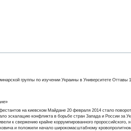
инарской группы по изучении Украины в Университете Оттавы 
ане»
фестантов на киевском Майдане 20 февраля 2014 стало поворо
ало эскалацию конфликта в борьбе стран Запада и России за Ук
ели к свержению крайне коррумпированного про­российского, х
уковича и положили начало широкомасштабному кровопролитно