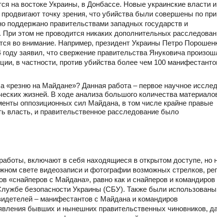
ся на востоке Украины, в Донбассе. Новые украинские власти и
продвигают точку зрения, что убийства были совершены по при
но поддержано правительствами западных государств и
 При этом не проводится никаких дополнительных расследован
тся во внимание. Например, президент Украины
Петро
Порошенк
 году заявил, что свержение правительства Януковича произош
ции, в частности, против убийства более чем 100 манифестанто
ала «резню на Майдане»? Данная работа – первое научное иссле
ческих жизней. В ходе анализа большого количества материало
менты оппозиционных сил Майдана, в том числе крайне правые
ть власть, и правительственное расследование было
работы, включают в себя находящиеся в открытом доступе, но 
жном свете видеозаписи и фотографии возможных стрелков, ре
в «снайперов с Майдана», равно как и снайперов и командиров
Службе безопасности Украины (СБУ). Также были использованы
свидетелей – манифестантов с Майдана и командиров
аявления бывших и нынешних правительственных чиновников, д