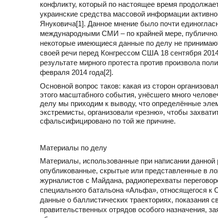
конфликту, который по настоящее время продолжает
украинские средства массовой информации активно 
Януковича[1]. Данное мнение было почти единоглас
международными СМИ – по крайней мере, публично.
некоторые имеющиеся данные по делу не принимаю
своей речи перед Конгрессом США 18 сентября 2014
результате мирного протеста против произвола поли
февраля 2014 года[2].
Основной вопрос таков: какая из сторон организов
этого масштабного события, унёсшего много челове
делу мы приходим к выводу, что определённые эле
экстремисты, организовали «резню», чтобы захвати
сфальсифицировано по той же причине.
Материалы по делу
Материалы, использованные при написании данной 
опубликованные, скрытые или представленные в ло
журналистов с Майдана, радиоперехваты переговоро
специального батальона «Альфа», относящегося к 
данные о баллистических траекториях, показания 
правительственных отрядов особого назначения, з