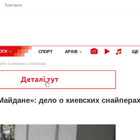
»
Контакти
ОГИ
СПОРТ
АРХІВ
ЩЕ
ело о киевских снайперах
Майдане»: дело о киевских снайпера