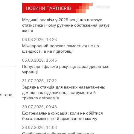
НОВИНИ ПАРТНЕРІВ
Медичні аналізи у 2026 році: що показує
статистика і чому рутинне обстеження рятує
життя
06.08.2026, 18:28
Міжнародний переказ ламається не на
швидкості, а на підготовці
05.08.2026, 15:45
Популярні фільми року: що зараз дивляться
українці
31.07.2026, 17:32
Зарядна станція для важких навантажень:
дім під час відключень, інструменти й
ттава,
тривала автономія
30.07.2026, 00:43
Екстремальна фіксація: коли не обійтися
без алюмінієвого й армованого скотчу
28.07.2026, 14:08
Особливості вибору контейнерів для