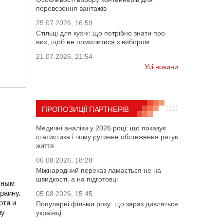
перевезення вантажів
25.07.2026, 16:59
Стільці для кухні: що потрібно знати про
них, щоб не помилитися з вибором
21.07.2026, 21:54
Усі новини
ПРОПОЗИЦІЇ ПАРТНЕРІВ
Медичні аналізи у 2026 році: що показує
1
статистика і чому рутинне обстеження рятує
життя
06.08.2026, 18:28
Міжнародний переказ ламається не на
швидкості, а на підготовці
тным
раину.
05.08.2026, 15:45
отя и
Популярні фільми року: що зараз дивляться
му
українці