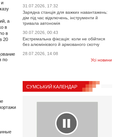
 и
31.07.2026, 17:32
казу
Зарядна станція для важких навантажень:
дім під час відключень, інструменти й
ий, а
тривала автономія
о в
30.07.2026, 00:43
ло в
Екстремальна фіксація: коли не обійтися
в 20
без алюмінієвого й армованого скотчу
28.07.2026, 14:08
дование
в по
Усі новини
СУМСЬКИЙ КАЛЕНДАР
не
портажи
анные