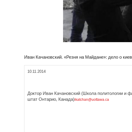
Иван Качановский. «Резня на Майдане»: дело о кие
10
11.2014
.
Доктор Иван Качановский (Школа политологии и ф
штат Онтарио, Канада)
ikatchan
@
uottawa
.
ca