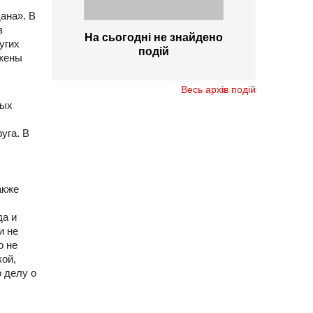
ана». В
в
На сьогодні не знайдено
угих
подій
ожены
Весь архів подій
ных
уга. В
акже
да и
и не
о не
ой,
 делу о