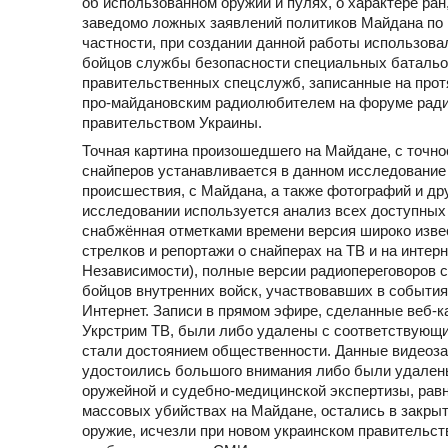
об использованном оружии и пулях, о характере ра
заведомо ложных заявлений политиков Майдана по п
частности, при создании данной работы использова
бойцов службы безопасности специальных батальон
правительственных спецслужб, записанные на про
про-майдановским радиолюбителем на форуме ради
правительством Украины.
Точная картина произошедшего на Майдане, с точн
снайперов устанавливается в данном исследование
происшествия, с Майдана, а также фотографий и др
исследовании используется анализ всех доступных 
снабжённая отметками времени версия широко изве
стрелков и репортажи о снайперах на ТВ и на инте
Независимости), полные версии радиопереговоров 
бойцов внутренних войск, участвовавших в события
Интернет. Записи в прямом эфире, сделанные веб-
Укрстрим ТВ, были либо удалены с соответствующих
стали достоянием общественности. Данные видеоза
удостоились большого внимания либо были удалены
оружейной и судебно-медицинской экспертизы, равн
массовых убийствах на Майдане, остались в закрыто
оружие, исчезли при новом украинском правительств