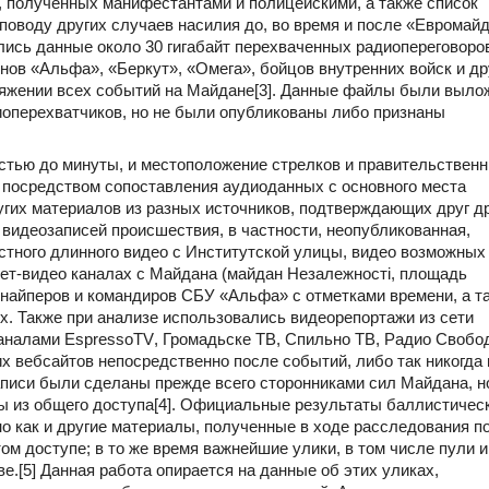
н, полученных манифестантами и полицейскими, а также список
оводу других случаев насилия до, во время и после «Евромайд
лись данные около 30 гигабайт перехваченных радиопереговоро
ов «Альфа», «Беркут», «Омега», бойцов внутренних войск и др
тяжении всех событий на Майдане[3]. Данные файлы были выл
оперехватчиков, но не были опубликованы либо признаны
остью до минуты, и местоположение стрелков и правительствен
 посредством сопоставления аудиоданных с основного места
угих материалов из разных источников, подтверждающих друг др
видеозаписей происшествия, в частности, неопубликованная,
стного длинного видео с Институтской улицы, видео возможных
рнет-видео каналах с Майдана (майдан
Незалежності,
площадь
снайперов и командиров СБУ «Альфа» с отметками времени, а т
х. Также при анализе использовались видеорепортажи из сети
каналами
Espresso
TV
, Громадьске ТВ, Спильно ТВ, Радио Свобо
 веб­сайтов непосредственно после событий, либо так никогда 
писи были сделаны прежде всего сторонниками сил Майдана, н
 из общего доступа[4]. Официальные результаты баллистическ
о как и другие материалы, полученные в ходе расследования по
м доступе; в то же время важнейшие улики, в том числе пули и
е.[5] Данная работа опирается на данные об этих уликах,