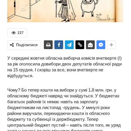
227
Поділитися
У середині жовтня обласна виборча комісія вчетверте (!)
за рік оголосила довибори двох депутатів обласної ради
на 15 грудня. І скоріш за все, вони вчетверте не
відбудуться.
Чому? Бо тепер кошти на вибори у сумі 1,8 млн. грн. у
обласному бюджеті навряд чи знайдуться. У бюджетах
багатьох районів їх немає навіть на зарплату
бюджетникам на листопад -грудень. У минулі роки
райони виручали, перекидаючи кошти із обласного
бюджету та субвенції із держбюджету. Тепер
центральний бюджет пустий – навіть після того, як уряд
заліз у кишені до всіх місцевих бюджетів через