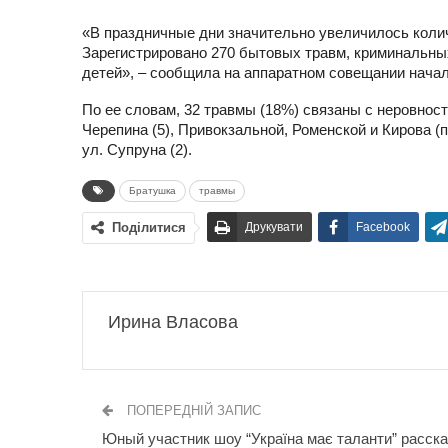
«В праздничные дни значительно увеличилось колич
Зарегистрировано 270 бытовых травм, криминальных 
детей», – сообщила на аппаратном совещании нача
По ее словам, 32 травмы (18%) связаны с неровност
Черепина (5), Привокзальной, Роменской и Кирова (п
ул. Супруна (2).
Братушка
травмы
Поділитися
Друкувати
Facebook
Ирина Власова
ПОПЕРЕДНІЙ ЗАПИС
Юный участник шоу “Україна має таланти” расска