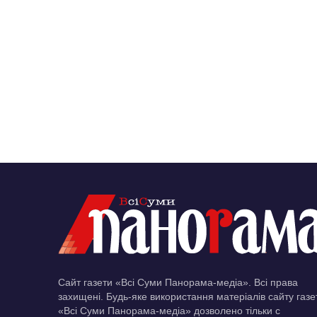
Сайт газети «Всі Суми Панорама-медіа». Всі права
захищені. Будь-яке використання матеріалів сайту газе
«Всі Суми Панорама-медіа» дозволено тільки c