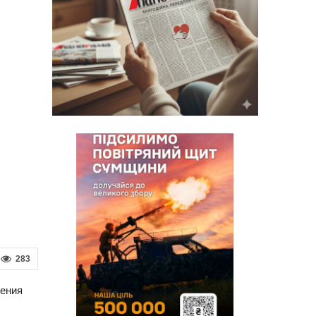
283
дения