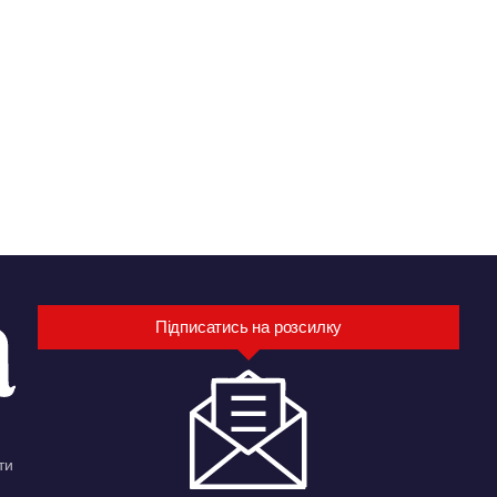
Підписатись на розсилку
ти