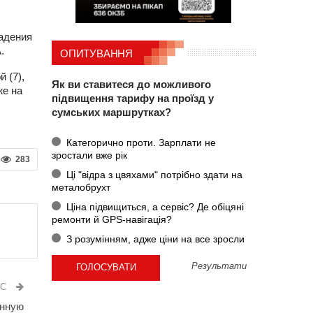
падения
.
ОПИТУВАННЯ
 (7),
Як ви ставитеся до можливого
же на
підвищення тарифу на проїзд у
сумських маршрутках?
Категорично проти. Зарплати не
зростали вже рік
283
Ці "відра з цвяхами" потрібно здати на
металобрухт
Ціна підвищиться, а сервіс? Де обіцяні
ремонти й GPS-навігація?
З розумінням, адже ціни на все зросли
Результати
ИС
енную