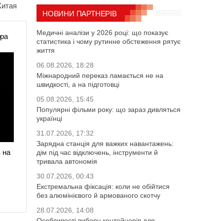
Китая
НОВИНИ ПАРТНЕРІВ
Медичні аналізи у 2026 році: що показує
ора
статистика і чому рутинне обстеження рятує
життя
06.08.2026, 18:28
Міжнародний переказ ламається не на
швидкості, а на підготовці
05.08.2026, 15:45
Популярні фільми року: що зараз дивляться
українці
31.07.2026, 17:32
Зарядна станція для важких навантажень:
 на
дім під час відключень, інструменти й
тривала автономія
30.07.2026, 00:43
Екстремальна фіксація: коли не обійтися
без алюмінієвого й армованого скотчу
28.07.2026, 14:08
Особливості вибору контейнерів для