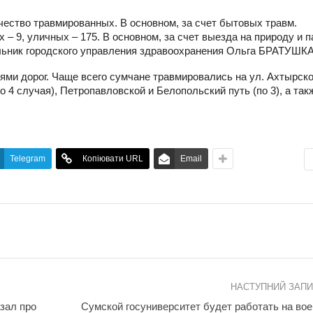
ество травмированных. В основном, за счет бытовых травм.
– 9, уличных – 175. В основном, за счет выезда на природу и 
льник городского управления здравоохранения Ольга БРАТУШКА
ями дорог. Чаще всего сумчане травмировались на ул. Ахтырской
о 4 случая), Петропавловской и Белопольский путь (по 3), а так
Telegram
Копіювати URL
Email
НАСТУПНИЙ ЗАП
зал про
Сумской госуниверситет будет работать на во