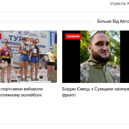
отрасль 
Більше Від Авт
НОВИНИ
 спортсмени вибороли
Богдан Ємець з Сумщини загинув
 пляжному волейболі
фронті