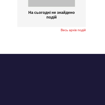
На сьогодні не знайдено
подій
Весь архів подій