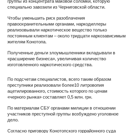
группы из концентрата маковой соломки, которую
специально завозили из Черниговской области.
Чтобы уменьшить риск разоблачения
правоохранительными органами, наркодиллеры
реализовывали наркотическое вещество только
постоянным клиентам – около тридцати наркозависимым
жителям Конотопа.
Полученные деньги злоумышленники вкладывали в
«расширение бизнеса», увеличивая количество
изготовленного наркотического средства.
По подсчетам специалистов, всего таким образом
преступники реализовали более10 литровопия
ацетилированного, стоимость которого по ценам
«черного рынка» составляет 0,5 млн. грн.
По материалам СБУ органами милиции в отношении
участников преступной группы возбуждено уголовное
дело.
Согласно приговору Конотопского горрайонного суда