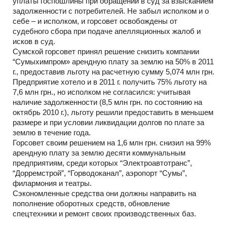
уплаты госпошлины при обращении в суд за взысканием
задолженности с потребителей. Не забыл исполком и о
себе – и исполком, и горсовет освобождены от
судебного сбора при подаче апелляционных жалоб и
исков в суд.
Сумской горсовет принял решение снизить компании
“Сумыхимпром» арендную плату за землю на 50% в 2011
г., предоставив льготу на расчетную сумму 5,074 млн грн.
Предприятие хотело и в 2011 г. получить 75% льготу на
7,6 млн грн., но исполком не согласился: учитывая
наличие задолженности (8,5 млн грн. по состоянию на
октябрь 2010 г.), льготу решили предоставить в меньшем
размере и при условии ликвидации долгов по плате за
землю в течение года.
Горсовет своим решением на 1,6 млн грн. снизил на 99%
арендную плату за землю десяти коммунальным
предприятиям, среди которых “Электроавтотранс”,
“Дорремстрой”, “Горводоканал”, аэропорт “Сумы”,
филармония и театры.
Сэкономленные средства они должны направить на
пополнение оборотных средств, обновление
спецтехники и ремонт своих производственных баз.