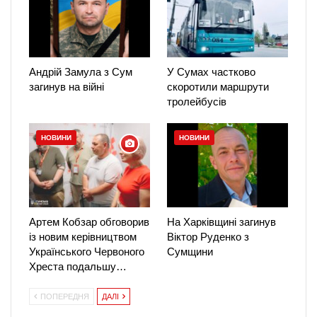
Андрій Замула з Сум
У Сумах частково
загинув на війні
скоротили маршрути
тролейбусів
НОВИНИ
НОВИНИ
Артем Кобзар обговорив
На Харківщині загинув
із новим керівництвом
Віктор Руденко з
Українського Червоного
Сумщини
Хреста подальшу…
ПОПЕРЕДНЯ
ДАЛІ