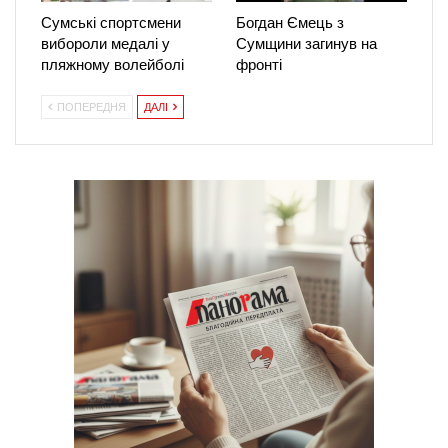
Сумські спортсмени
Богдан Ємець з
вибороли медалі у
Сумщини загинув на
пляжному волейболі
фронті
ПОПЕРЕДНЯ
ДАЛІ