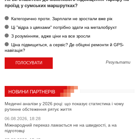
проїзд у сумських маршрутках?
Категорично проти. Зарплати не зростали вже рік
Ці "відра з цвяхами" потрібно здати на металобрухт
З розумінням, адже ціни на все зросли
Ціна підвищиться, а сервіс? Де обіцяні ремонти й GPS-
навігація?
Результати
НОВИНИ ПАРТНЕРІВ
Медичні аналізи у 2026 році: що показує статистика і чому
рутинне обстеження рятує життя
06.08.2026, 18:28
Міжнародний переказ ламається не на швидкості, а на
підготовці