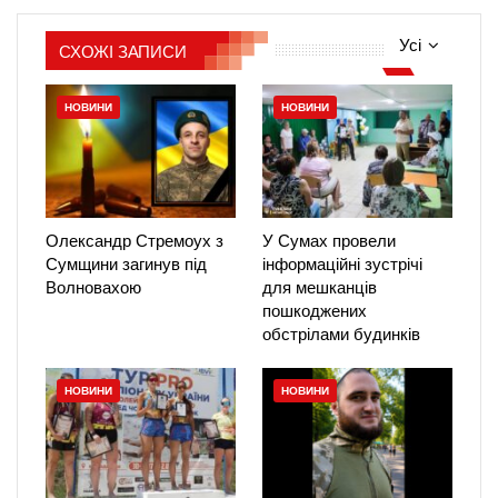
Усі
СХОЖІ ЗАПИСИ
НОВИНИ
НОВИНИ
Олександр Стремоух з
У Сумах провели
Сумщини загинув під
інформаційні зустрічі
Волновахою
для мешканців
пошкоджених
обстрілами будинків
НОВИНИ
НОВИНИ