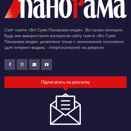
Сайт газети «Всі Суми Панорама-медіа». Всі права захищені.
Будь-яке використання матеріалів сайту газети «Всі Суми
Панорама-медіа» дозволено тільки c зазначенням посилання
(для інтернет-видань - гіперпосилання) на джерело.
Підписатись на розсилку