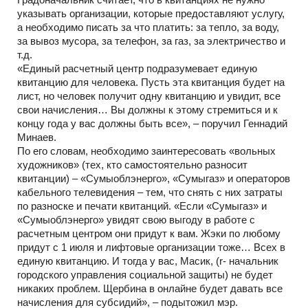
указывать организации, которые предоставляют услугу,
а необходимо писать за что платить: за тепло, за воду,
за вывоз мусора, за телефон, за газ, за электричество и
т.д.
«Единый расчетный центр подразумевает единую
квитанцию для человека. Пусть эта квитанция будет на
лист, но человек получит одну квитанцию и увидит, все
свои начисления… Вы должны к этому стремиться и к
концу года у вас должны быть все», – поручил Геннадий
Минаев.
По его словам, необходимо заинтересовать «вольных
художников» (тех, кто самостоятельно разносит
квитанции) – «Сумыоблэнерго», «Сумыгаз» и операторов
кабельного телевидения – тем, что снять с них затраты
по разноске и печати квитанций. «Если «Сумыгаз» и
«Сумыоблэнерго» увидят свою выгоду в работе с
расчетным центром они придут к вам. Жэки по любому
придут с 1 июля и лифтовые организации тоже… Всех в
единую квитанцию. И тогда у вас, Масик, (r- начальник
городского управления социальной защиты) не будет
никаких проблем. Щербина в онлайне будет давать все
начисления для субсидий», – подытожил мэр.