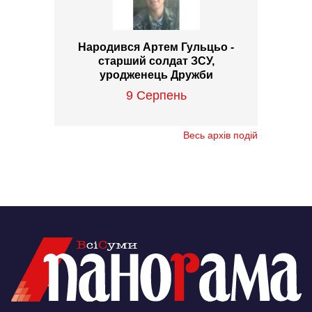
Народився Артем Гульцьо -
старший солдат ЗСУ,
уродженець Дружби
9 Серпень
Весь архів подій