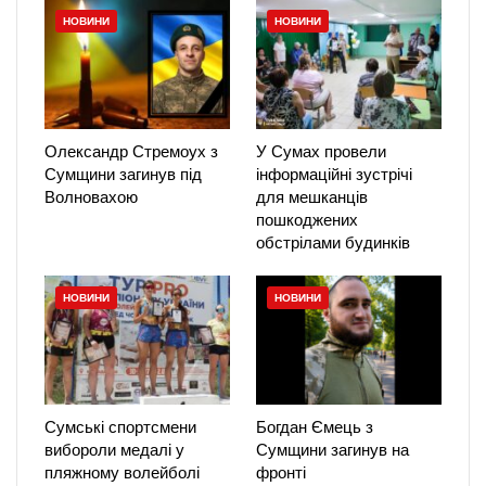
НОВИНИ
НОВИНИ
Олександр Стремоух з
У Сумах провели
Сумщини загинув під
інформаційні зустрічі
Волновахою
для мешканців
пошкоджених
обстрілами будинків
НОВИНИ
НОВИНИ
Сумські спортсмени
Богдан Ємець з
вибороли медалі у
Сумщини загинув на
пляжному волейболі
фронті