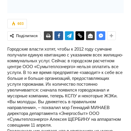
603
Поділитися
Городские власти хотят, чтобы к 2012 году сумчане
получали единую квитанцию с указанием всех жилищно-
коммунальных услуг. Сейчас в городском расчетном
центре ООО «Сумытеплоэнерго» нельзя оплатить все
услуги. В то же время предприятие «заводит» к себе все
больше и больше организаций, предоставляющих
услуги горожанам. Их количество постоянно
увеличивается: сначала появился горводоканал и
мусорные компании, теперь КСПУ и некоторые ЖЭКи.
«Вы молодцы. Вы движетесь в правильном
направлении», – похвалил мэр Геннадий МИНАЕВ
директора департамента «Энергосбыт» ООО
«Сумытеплоэнерго» Алексея ЩЕРБИНУ на аппаратном
совещании 11 апреля.
Градоначальник считает, что в квитанциях не нужно