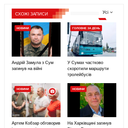
Усі
СХОЖІ ЗАПИСИ
НОВИНИ
ГОЛОВНЕ ЗА ДЕНЬ
Андрій Замула з Сум
У Сумах частково
загинув на війні
скоротили маршрути
тролейбусів
НОВИНИ
НОВИНИ
Артем Кобзар обговорив
На Харківщині загинув