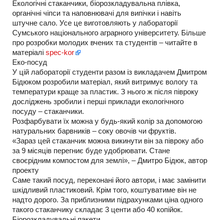
Екологічні стаканчики, біорозкладувальна плівка,
органічні чіпси та наповнювачі для випічки і навіть
штучне сало. Усе це виготовляють у лабораторії
Сумського національного аграрного університету. Більше
про розробки молодих вчених та студентів – читайте в
матеріалі
spec-kor
Еко-посуд
У цій лабораторії студенти разом із викладачем Дмитром
Бідюком розробили матеріал, який витримує вологу та
температури краще за пластик. З нього ж після півроку
досліджень зробили і перші приклади екологічного
посуду – стаканчики.
Розфарбувати їх можна у будь-який колір за допомогою
натуральних барвників – соку овочів чи фруктів.
«Зараз цей стаканчик можна викинути він за півроку або
за 9 місяців перегниє буде удобрювати. Стане
своєрідним компостом для землі», – Дмитро Бідюк, автор
проекту
Саме такий посуд, переконані його автори, і має замінити
шкідливий пластиковий. Крім того, коштуватиме він не
надто дорого. За приблизними підрахунками ціна одного
такого стаканчику складає 3 центи або 40 копійок.
Біорозкладувальні пакети