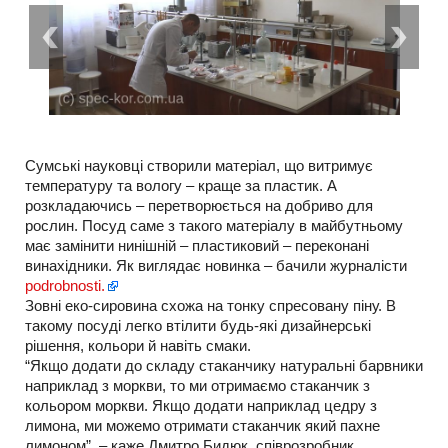
Сумські науковці створили матеріал, що витримує
температуру та вологу – краще за пластик. А
розкладаючись – перетворюється на добриво для
рослин. Посуд саме з такого матеріалу в майбутньому
має замінити нинішній – пластиковий – переконані
винахідники. Як виглядає новинка – бачили журналісти
podrobnosti.
Зовні еко-сировина схожа на тонку спресовану піну. В
такому посуді легко втілити будь-які дизайнерські
рішення, кольори й навіть смаки.
“Якщо додати до складу стаканчику натуральні барвники
наприклад з моркви, то ми отримаємо стаканчик з
кольором моркви. Якщо додати наприклад цедру з
лимона, ми можемо отримати стаканчик який пахне
лимоном”, – каже Дмитро Бидюк, співрозробник