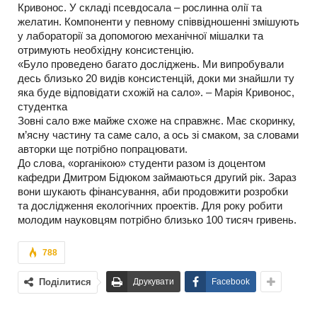
Кривонос. У складі псевдосала – рослинна олії та
желатин. Компоненти у певному співвідношенні змішують
у лабораторії за допомогою механічної мішалки та
отримують необхідну консистенцію.
«Було проведено багато досліджень. Ми випробували
десь близько 20 видів консистенцій, доки ми знайшли ту
яка буде відповідати схожій на сало». – Марія Кривонос,
студентка
Зовні сало вже майже схоже на справжнє. Має скоринку,
м’ясну частину та саме сало, а ось зі смаком, за словами
авторки ще потрібно попрацювати.
До слова, «органікою» студенти разом із доцентом
кафедри Дмитром Бідюком займаються другий рік. Зараз
вони шукають фінансування, аби продовжити розробки
та дослідження екологічних проектів. Для року робити
молодим науковцям потрібно близько 100 тисяч гривень.
788
Поділитися
Друкувати
Facebook