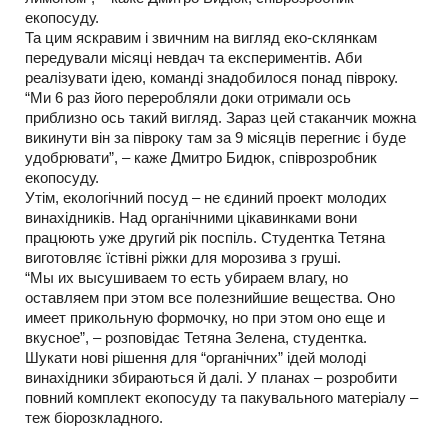
екопосуду.
Та цим яскравим і звичним на вигляд еко-склянкам
передували місяці невдач та експериментів. Аби
реалізувати ідею, команді знадобилося понад півроку.
“Ми 6 раз його переробляли доки отримали ось
приблизно ось такий вигляд. Зараз цей стаканчик можна
викинути він за півроку там за 9 місяців перегниє і буде
удобрювати”, – каже Дмитро Бидюк, співрозробник
екопосуду.
Утім, екологічний посуд – не єдиний проект молодих
винахідників. Над органічними цікавинками вони
працюють уже другий рік поспіль. Студентка Тетяна
виготовляє їстівні ріжки для морозива з груші.
“Мы их высушиваем то есть убираем влагу, но
оставляем при этом все полезнийшие вещества. Оно
имеет прикольную формочку, но при этом оно еще и
вкусное”, – розповідає Тетяна Зелена, студентка.
Шукати нові рішення для “органічних” ідей молоді
винахідники збираються й далі. У планах – розробити
повний комплект екопосуду та пакувального матеріалу –
теж біорозкладного.