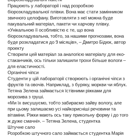
Працюють у лабораторії і над розробкою
біорозкладувальної плівки. Вона має стати замінником
звичного целофану. Виготовляти з неї можна буде
пакувальний матеріал, пакети чи харчову плівку.
«Унікальною її особливістю є те, що вона
біорозкладувальна, тобто, за нашими прогнозами, вона
буде розкладатися до 9 місяців», – Дмитро Бідюк, автор
проекту
Створили цей матеріал за аналогією матеріалу для еко-
стаканчиків, ось тільки залишили трохи більше вологи –
для еластичності.
Органічні чіпси
Студенти у цій лабораторії створюють і органічні чіпси з
фруктів та овочів. Наприклад, з буряку, моркви чи яблук.
Тетяна Зелена займається їстівними ріжками для
морозива з груші.
«Ми їх висушуємо, тобто забираємо зайву вологу, але
при цьому залишаємо усі найкорисніші речовини та
вітаміни. Ріжки мають ось таку прикольну форму і до того
ж дуже смачні». – Тетяна Зелена, студентка
Штучне сало
Розробкою штучного сало займається студентка Марія