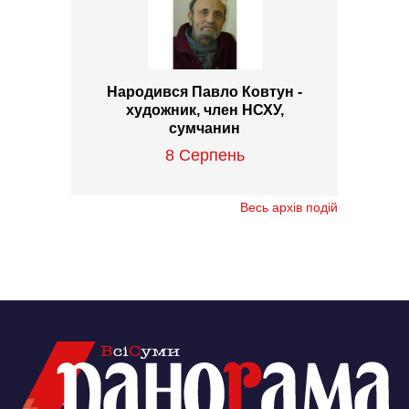
Народився Павло Ковтун -
художник, член НСХУ,
сумчанин
8 Серпень
Весь архів подій