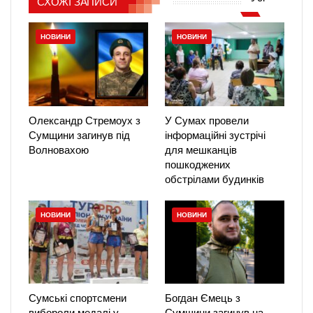
СХОЖІ ЗАПИСИ
НОВИНИ
НОВИНИ
Олександр Стремоух з
У Сумах провели
Сумщини загинув під
інформаційні зустрічі
Волновахою
для мешканців
пошкоджених
обстрілами будинків
НОВИНИ
НОВИНИ
Сумські спортсмени
Богдан Ємець з
вибороли медалі у
Сумщини загинув на