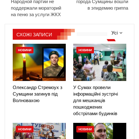
Народной партии не
города Сумщины вошли
поддержали мораторий
в эпидемию гриппа
на пеню за услуги ЖКХ
Усі
СХОЖІ ЗАПИСИ
НОВИНИ
НОВИНИ
Олександр Стремоух з
У Сумах провели
Сумщини загинув під
інформаційні зустрічі
Волновахою
для мешканців
пошкоджених
обстрілами будинків
НОВИНИ
НОВИНИ