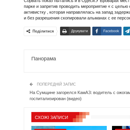
Сорвать показ пытались и в Одеси.У Броварах мест
парке и запретив проводить мероприятие « с целью 
активистку , которая направлялась на запад задер
и без разрешения скопировали альманах с ее персон
Поділитися
Друкувати
Facebook
Панорама
ПОПЕРЕДНІЙ ЗАПИС
На Сумщине загорелся КамАЗ: водитель с ожога
госпитализирован (видео)
СХОЖІ ЗАПИСИ