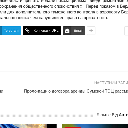
ные власти препятствовали показа фильма , введя ремонтные 
сохранения общественного спокойствия » . Перед показом в Бер
жали для дополнительного таможенного контроля в аэропорту Бо
ального диска чем нарушили ее право на приватность .
Telegram
Копіювати URL
Email
НАСТУПНИЙ ЗАП
ми
Пролонгацию договора аренды Сумской ТЭЦ рассм
Більше Від Авт