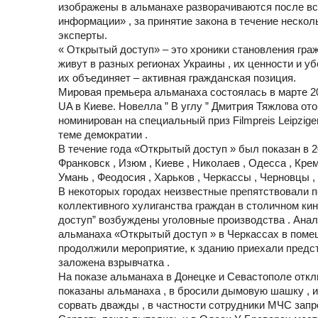
изображены в альманахе разворачиваются после вст
информации» , за принятие закона в течение неско
эксперты.
« Открытый доступ» – это хроники становления граж
живут в разных регионах Украины , их ценности и уб
их объединяет – активная гражданская позиция.
Мировая премьера альманаха состоялась в марте 2
UA в Киеве. Новелла ” В углу ” Дмитрия Тяжлова о
номинирован на специальный приз Filmpreis Leipzi
теме демократии .
В течение года «Открытый доступ » был показан в 2
Франковск , Изюм , Киеве , Николаев , Одесса , Кре
Умань , Феодосия , Харьков , Черкассы , Черновцы ,
В некоторых городах неизвестные препятствовали п
коллективного хулиганства граждан в столичном ки
доступ” возбуждены уголовные производства . Анало
альманаха «Открытый доступ » в Черкассах в помещ
продолжили мероприятие, к зданию приехали предст
заложена взрывчатка .
На показе альманаха в Донецке и Севастополе откл
показаны альманаха , в бросили дымовую шашку , и
сорвать дважды , в частности сотрудники МЧС запр