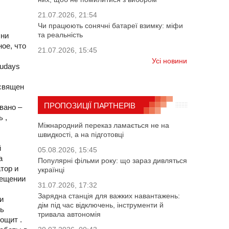
21.07.2026, 21:54
Чи працюють сонячні батареї взимку: міфи
та реальність
Они
ное, что
21.07.2026, 15:45
Усі новини
cudays
освящен
ПРОПОЗИЦІЇ ПАРТНЕРІВ
вано –
 ,
Міжнародний переказ ламається не на
швидкості, а на підготовці
й
05.08.2026, 15:45
а
Популярні фільми року: що зараз дивляться
тор и
українці
мещении
31.07.2026, 17:32
Зарядна станція для важких навантажень:
и
дім під час відключень, інструменти й
сь
тривала автономія
ощит .