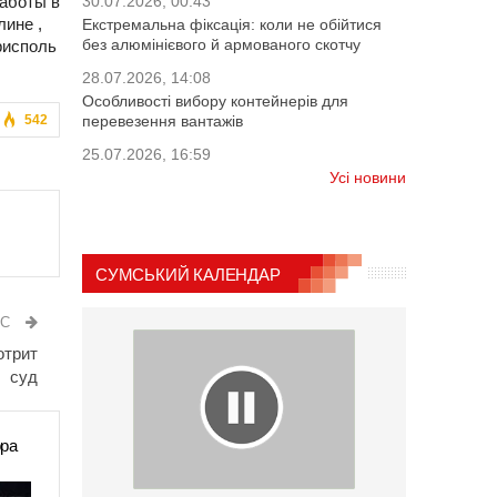
работы в
30.07.2026, 00:43
лине ,
Екстремальна фіксація: коли не обійтися
без алюмінієвого й армованого скотчу
рисполь
28.07.2026, 14:08
Особливості вибору контейнерів для
542
перевезення вантажів
25.07.2026, 16:59
Усі новини
СУМСЬКИЙ КАЛЕНДАР
ИС
отрит
суд
ора