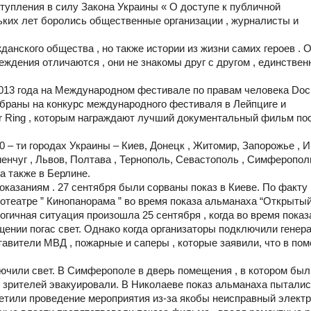
упления в силу Закона Украины « О доступе к публичной
льких лет боролись общественные организации , журналисты и
данского общества , но также истории из жизни самих героев . 
еждения отличаются , они не знакомы друг с другом , единствен
013 года на Международном фестивале по правам человека Do
тобраны на конкурс международного фестиваля в Лейпциге и
ger Ring , которым награждают лучший документальный фильм п
0 – ти городах Украины – Киев, Донецк , Житомир, Запорожье , И
менчуг , Львов, Полтава , Тернополь, Севастополь , Симферополь
 а также в Берлине.
оказаниям . 27 сентября были сорваны показ в Киеве. По факту
нотеатре ” Кинопанорама ” во время показа альманаха “Открыты
гичная ситуация произошла 25 сентября , когда во время показ
ении погас свет. Однако когда организаторы подключили генера
авители МВД , пожарные и саперы , которые заявили, что в по
ючили свет. В Симферополе в дверь помещения , в котором был
 зрителей эвакуировали. В Николаеве показ альманаха пытали
етили проведение мероприятия из-за якобы неисправный электр