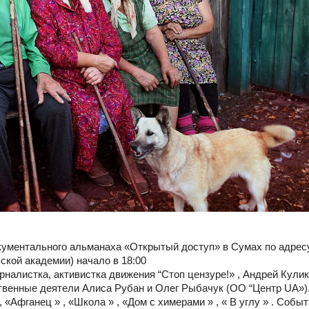
окументального альманаха «Открытый доступ» в Сумах по адрес
ской академии) начало в 18:00
налистка, активистка движения “Стоп цензуре!» , Андрей Кулик
твенные деятели Алиса Рубан и Олег Рыбачук (ОО “Центр UA»)
«Афганец » , «Школа » , «Дом с химерами » , « В углу » . Собы