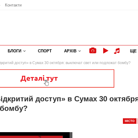
»
Контакти
БЛОГИ
СПОРТ
АРХІВ
ЩЕ
критий доступ» в Сумах 30 октября: выключат свет или подложат бомбу?
дкритий доступ» в Сумах 30 октября
 бомбу?
МІСТО