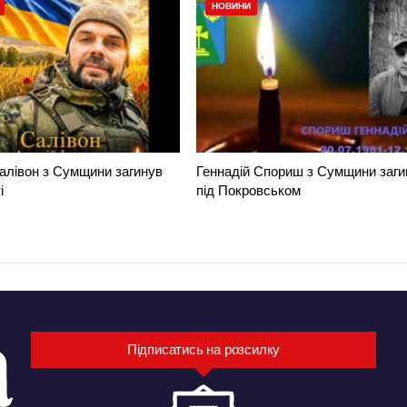
НОВИНИ
алівон з Сумщини загинув
Геннадій Спориш з Сумщини заги
і
під Покровськом
Підписатись на розсилку