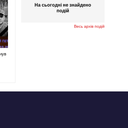
На сьогодні не знайдено
подій
Весь архів подій
нув