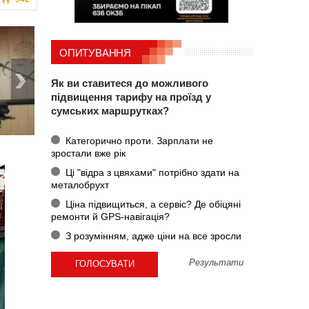
ОПИТУВАННЯ
Як ви ставитеся до можливого
підвищення тарифу на проїзд у
сумських маршрутках?
Категорично проти. Зарплати не
зростали вже рік
Ці "відра з цвяхами" потрібно здати на
металобрухт
Ціна підвищиться, а сервіс? Де обіцяні
ремонти й GPS-навігація?
З розумінням, адже ціни на все зросли
Результати