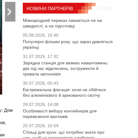
НОВИНИ ПАРТНЕРІВ
Міжнародний переказ ламається не на
швидкості, а на підготовці
05.08.2026, 15:45
Популярні фільми року: що зараз дивляться
українці
31.07.2026, 17:32
Зарядна станція для важких навантажень:
дім під час відключень, інструменти й
тривала автономія
30.07.2026, 00:43
Екстремальна фіксація: коли не обійтися
без алюмінієвого й армованого скотчу
28.07.2026, 14:08
у: Дом
Особливості вибору контейнерів для
перевезення вантажів
ов,
25.07.2026, 16:59
.
Стільці для кухні: що потрібно знати про
тия
них, щоб не помилитися з вибором