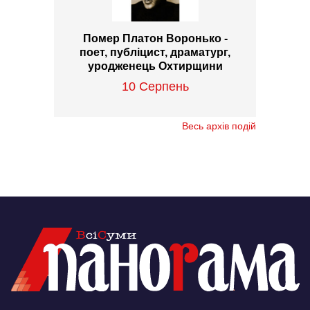
Помер Платон Воронько -
поет, публіцист, драматург,
уродженець Охтирщини
10 Серпень
Весь архів подій