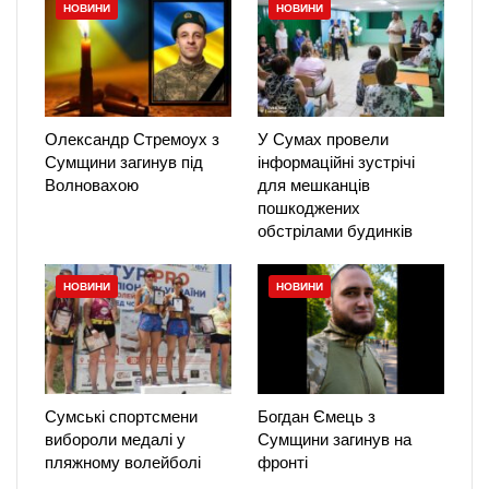
НОВИНИ
НОВИНИ
Олександр Стремоух з
У Сумах провели
Сумщини загинув під
інформаційні зустрічі
Волновахою
для мешканців
пошкоджених
обстрілами будинків
НОВИНИ
НОВИНИ
Сумські спортсмени
Богдан Ємець з
вибороли медалі у
Сумщини загинув на
пляжному волейболі
фронті