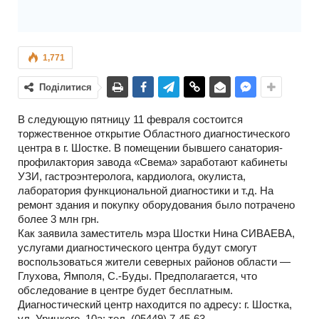
1,771
Поділитися
В следующую пятницу 11 февраля состоится
торжественное открытие Областного диагностического
центра в г. Шостке. В помещении бывшего санатория-
профилактория завода «Свема» заработают кабинеты
УЗИ, гастроэнтеролога, кардиолога, окулиста,
лаборатория функциональной диагностики и т.д. На
ремонт здания и покупку оборудования было потрачено
более 3 млн грн.
Как заявила заместитель мэра Шостки Нина СИВАЕВА,
услугами диагностического центра будут смогут
воспользоваться жители северных районов области —
Глухова, Ямполя, С.-Буды. Предполагается, что
обследование в центре будет бесплатным.
Диагностический центр находится по адресу: г. Шостка,
ул. Урицкого, 10а; тел. (05449) 7-45-63.