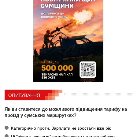
ОПИТУВАННЯ
Як ви ставитеся до можливого підвищення тарифу на
проїзд у сумських маршрутках?
Категорично проти. Зарплати не зростали вже рік
Ці "відра з цвяхами" потрібно здати на металобрухт