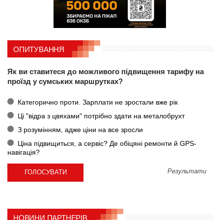
ОПИТУВАННЯ
Як ви ставитеся до можливого підвищення тарифу на
проїзд у сумських маршрутках?
Категорично проти. Зарплати не зростали вже рік
Ці "відра з цвяхами" потрібно здати на металобрухт
З розумінням, адже ціни на все зросли
Ціна підвищиться, а сервіс? Де обіцяні ремонти й GPS-
навігація?
Результати
НОВИНИ ПАРТНЕРІВ