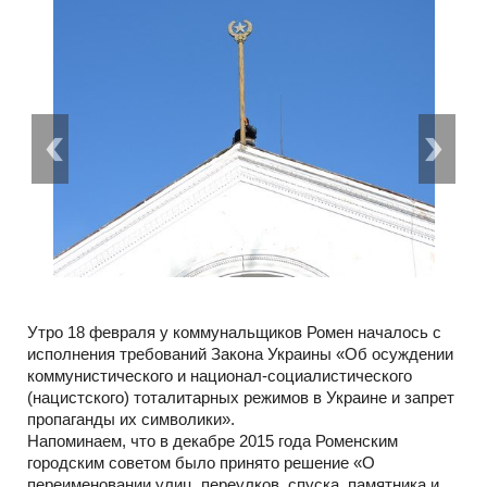
Утро 18 февраля у коммунальщиков Ромен началось с
исполнения требований Закона Украины «Об осуждении
коммунистического и национал-социалистического
(нацистского) тоталитарных режимов в Украине и запрет
пропаганды их символики».
Напоминаем, что в декабре 2015 года Роменским
городским советом было принято решение «О
переименовании улиц, переулков, спуска, памятника и