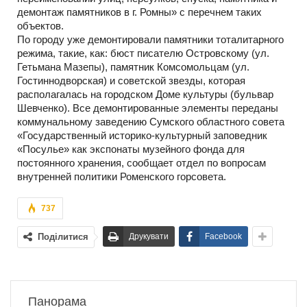
демонтаж памятников в г. Ромны» с перечнем таких
объектов.
По городу уже демонтировали памятники тоталитарного
режима, такие, как: бюст писателю Островскому (ул.
Гетьмана Мазепы), памятник Комсомольцам (ул.
Гостиннодворская) и советской звезды, которая
располагалась на городском Доме культуры (бульвар
Шевченко). Все демонтированные элементы переданы
коммунальному заведению Сумского областного совета
«Государственный историко-культурный заповедник
«Посулье» как экспонаты музейного фонда для
постоянного хранения, сообщает отдел по вопросам
внутренней политики Роменского горсовета.
737
Поділитися
Друкувати
Facebook
Панорама