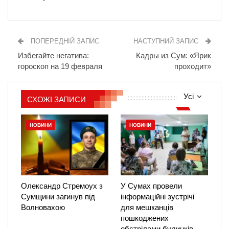
ПОПЕРЕДНІЙ ЗАПИС
НАСТУПНИЙ ЗАПИС
Избегайте негатива:
Кадры из Сум: «Ярик
гороскоп на 19 февраля
проходит»
Усі
СХОЖІ ЗАПИСИ
НОВИНИ
НОВИНИ
Олександр Стремоух з
У Сумах провели
Сумщини загинув під
інформаційні зустрічі
Волновахою
для мешканців
пошкоджених
обстрілами будинків