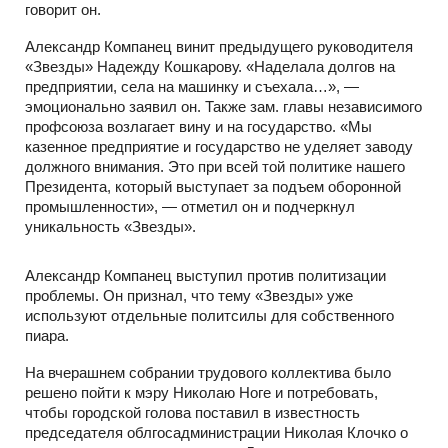
говорит он.
Александр Компанец винит предыдущего руководителя
«Звезды» Надежду Кошкарову. «Наделала долгов на
предприятии, села на машинку и съехала…», —
эмоционально заявил он. Также зам. главы независимого
профсоюза возлагает вину и на государство. «Мы
казенное предприятие и государство не уделяет заводу
должного внимания. Это при всей той политике нашего
Президента, который выступает за подъем оборонной
промышленности», — отметил он и подчеркнул
уникальность «Звезды».
Александр Компанец выступил против политизации
проблемы. Он признал, что тему «Звезды» уже
используют отдельные политсилы для собственного
пиара.
На вчерашнем собрании трудового коллектива было
решено пойти к мэру Николаю Ноге и потребовать,
чтобы городской голова поставил в известность
председателя облгосадминистрации Николая Клочко о