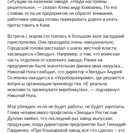
ситуации на казенном заводе. «Люди настроены
решительно», — сказал Александр Компанец. По его
словам, если на предприятие не обратят внимания,
работники завода готовы перекрывать дороги и ехать
протестовать в Киев.
Встреча с мэром состоялась в большом зале заседаний
горисполкома. Она проходила очень эмоционально.
Городской голова рассказал о шагах местной власти,
касающихся «Звезды». Например, о том, что воинская
часть отделена от казенного завода. Ранее на
предприятии была значительная финансовая нагрузка…
Николай Нога сообщил, что директор «Звезды» Андрей
Осипенко находится в «Укроборонпроме», где решаются
вопросы организации производства. «Є реальна
можливість організувати виробництво», — подчеркнул
Николай Нога.
Мэр убежден: если не будет работы, не будет зарплаты.
Глава независимого профсоюза «Звезды» Ростислав
Дуплин заявил, что последний раз завод выпускал
продукцию, когда директором предприятия был Геннадий
Гордиенко. «При Кошкаровой завод всё что сделал – это