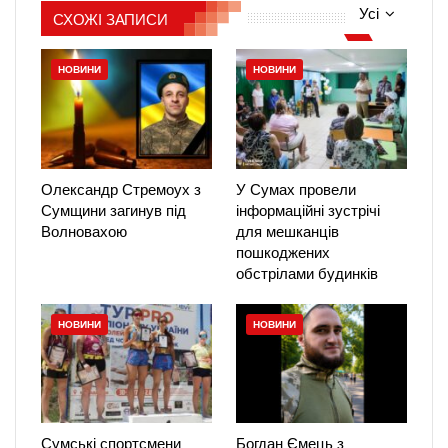
Усі
СХОЖІ ЗАПИСИ
НОВИНИ
НОВИНИ
Олександр Стремоух з
У Сумах провели
Сумщини загинув під
інформаційні зустрічі
Волновахою
для мешканців
пошкоджених
обстрілами будинків
НОВИНИ
НОВИНИ
Сумські спортсмени
Богдан Ємець з