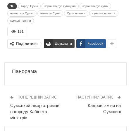
город Сумы
коронавирус сумщина
коронавирус сумы
новости в Сумах
новости Сумы
Суми новини
сумские новости
сумські новини
151
Поділитися
Друкувати
Facebook
Панорама
ПОПЕРЕДНІЙ ЗАПИС
НАСТУПНИЙ ЗАПИС
Сумський лікар отримав
Кадрові зміни на
нагороду Кабінета
Сумщині
міністрів