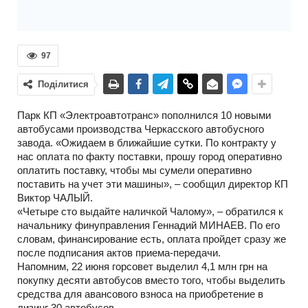
97
Поділитися
Парк КП «Электроавтотранс» пополнился 10 новыми
автобусами производства Черкасского автобусного
завода. «Ожидаем в ближайшие сутки. По контракту у
нас оплата по факту поставки, прошу город оперативно
оплатить поставку, чтобы мы сумели оперативно
поставить на учет эти машины», – сообщил директор КП
Виктор ЧАЛЫЙ.
«Четыре сто выдайте наличкой Чалому», – обратился к
начальнику финуправления Геннадий МИНАЕВ. По его
словам, финансирование есть, оплата пройдет сразу же
после подписания актов приема-передачи.
Напомним, 22 июня горсовет выделил 4,1 млн грн на
покупку десяти автобусов вместо того, чтобы выделить
средства для авансового взноса на приобретение в
лизинг 30 автобусов.