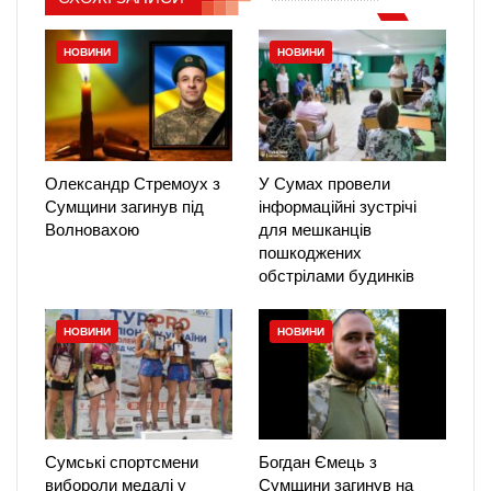
НОВИНИ
НОВИНИ
Олександр Стремоух з
У Сумах провели
Сумщини загинув під
інформаційні зустрічі
Волновахою
для мешканців
пошкоджених
обстрілами будинків
НОВИНИ
НОВИНИ
Сумські спортсмени
Богдан Ємець з
вибороли медалі у
Сумщини загинув на