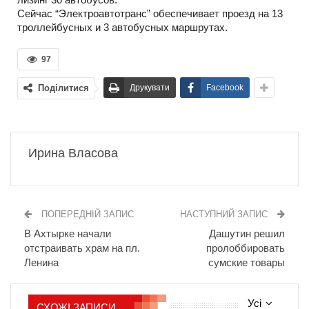
Сейчас “Электроавтотранс” обеспечивает проезд на 13
троллейбусных и 3 автобусных маршрутах.
97
Поділитися
Друкувати
Facebook
Ирина Власова
ПОПЕРЕДНІЙ ЗАПИС
НАСТУПНИЙ ЗАПИС
В Ахтырке начали
Дашутин решил
отстраивать храм на пл.
пролоббировать
Ленина
сумские товары
Усі
СХОЖІ ЗАПИСИ