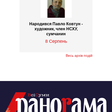
Народився Павло Ковтун -
художник, член НСХУ,
сумчанин
8 Серпень
Весь архів подій