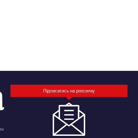
Підписатись на розсилку
ти