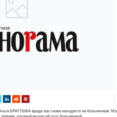
Ольга БРАТУШКА вроде как снова находится на больничном. Мэ
 врачем, который выдал ей этот больничный.