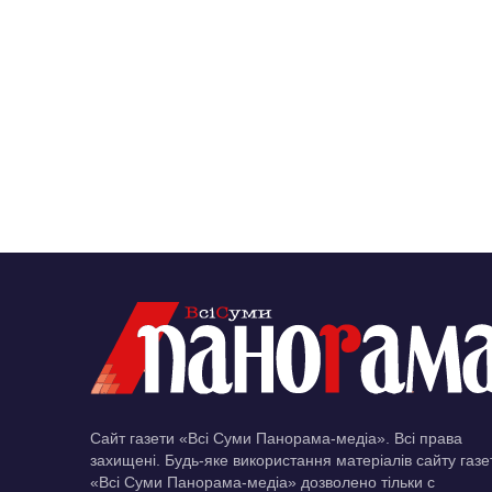
Сайт газети «Всі Суми Панорама-медіа». Всі права
захищені. Будь-яке використання матеріалів сайту газе
«Всі Суми Панорама-медіа» дозволено тільки c