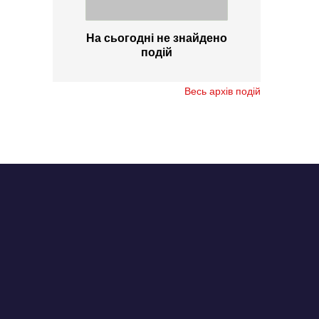
На сьогодні не знайдено
подій
Весь архів подій