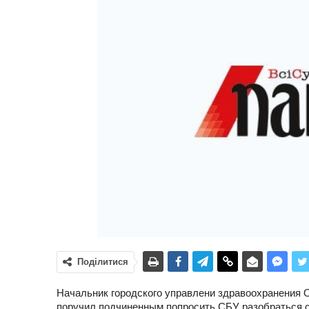
Поділитися
Начальник городского управлени здравоохранения 
поручил подчиненным попросить СБУ разобраться с