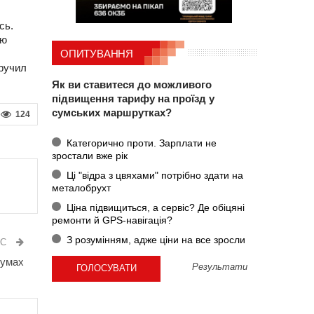
сь.
ею
ОПИТУВАННЯ
оручил
Як ви ставитеся до можливого
підвищення тарифу на проїзд у
сумських маршрутках?
124
Категорично проти. Зарплати не
зростали вже рік
Ці "відра з цвяхами" потрібно здати на
металобрухт
Ціна підвищиться, а сервіс? Де обіцяні
ремонти й GPS-навігація?
З розумінням, адже ціни на все зросли
ИС
Сумах
Результати