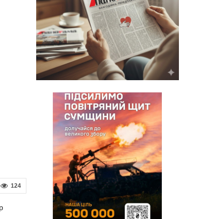
124
р