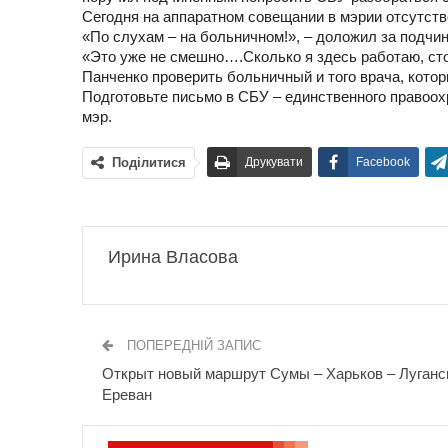
Сегодня на аппаратном совещании в мэрии отсутств
«По слухам – на больничном!», – доложил за подч
«Это уже не смешно….Сколько я здесь работаю, сто
Панченко проверить больничный и того врача, кото
Подготовьте письмо в СБУ – единственного правоох
мэр.
Поділитися
Друкувати
Facebook
Ирина Власова
ПОПЕРЕДНІЙ ЗАПИС
Открыт новый маршрут Сумы – Харьков – Луганс
Ереван