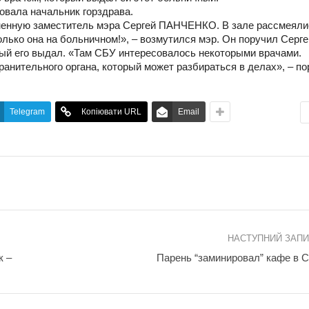
овала начальник горздрава.
иненную заместитель мэра Сергей ПАНЧЕНКО. В зале рассмеяли
лько она на больничном!», – возмутился мэр. Он поручил Серг
рый его выдал. «Там СБУ интересовалось некоторыми врачами.
ранительного органа, который может разбираться в делах», – п
Telegram
Копіювати URL
Email
НАСТУПНИЙ ЗАП
к –
Парень “заминировал” кафе в 