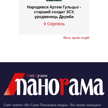
Народився Артем Гульцьо -
старший солдат ЗСУ,
уродженець Дружби
9 Серпень
Весь архів подій
Сайт газети «Всі Суми Панорама-медіа». Всі права захищені.