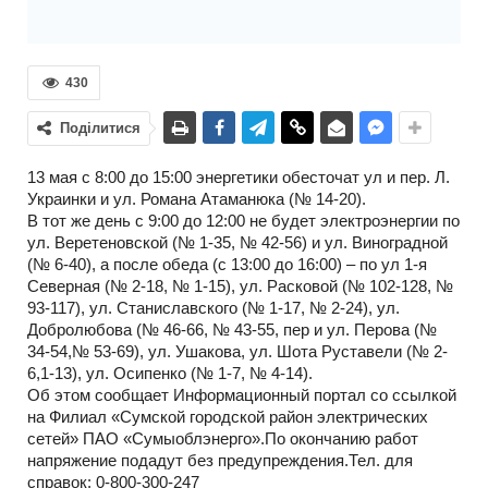
430
Поділитися
13 мая с 8:00 до 15:00 энергетики обесточат ул и пер. Л.
Украинки и ул. Романа Атаманюка (№ 14-20).
В тот же день с 9:00 до 12:00 не будет электроэнергии по
ул. Веретеновской (№ 1-35, № 42-56) и ул. Виноградной
(№ 6-40), а после обеда (с 13:00 до 16:00) – по ул 1-я
Северная (№ 2-18, № 1-15), ул. Расковой (№ 102-128, №
93-117), ул. Станиславского (№ 1-17, № 2-24), ул.
Добролюбова (№ 46-66, № 43-55, пер и ул. Перова (№
34-54,№ 53-69), ул. Ушакова, ул. Шота Руставели (№ 2-
6,1-13), ул. Осипенко (№ 1-7, № 4-14).
Об этом сообщает Информационный портал со ссылкой
на Филиал «Сумской городской район электрических
сетей» ПАО «Сумыоблэнерго».По окончанию работ
напряжение подадут без предупреждения.Тел. для
справок: 0-800-300-247