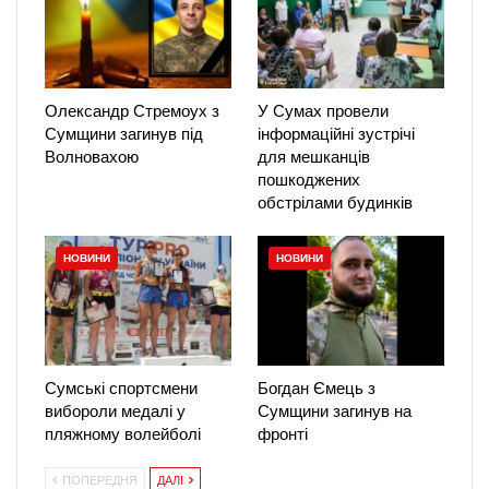
Олександр Стремоух з
У Сумах провели
Сумщини загинув під
інформаційні зустрічі
Волновахою
для мешканців
пошкоджених
обстрілами будинків
НОВИНИ
НОВИНИ
Сумські спортсмени
Богдан Ємець з
вибороли медалі у
Сумщини загинув на
пляжному волейболі
фронті
ПОПЕРЕДНЯ
ДАЛІ