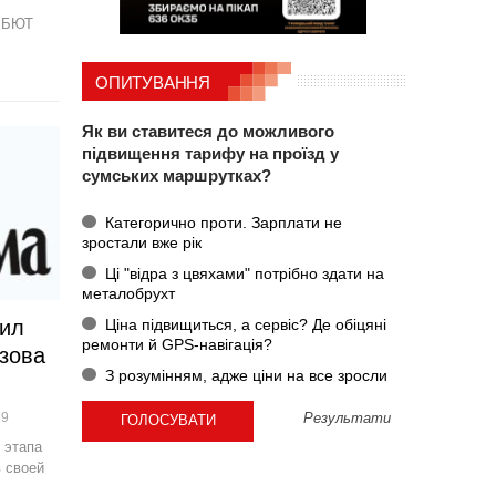
т БЮТ
ОПИТУВАННЯ
Як ви ставитеся до можливого
підвищення тарифу на проїзд у
сумських маршрутках?
Категорично проти. Зарплати не
зростали вже рік
Ці "відра з цвяхами" потрібно здати на
металобрухт
Ціна підвищиться, а сервіс? Де обіцяні
ил
ремонти й GPS-навігація?
зова
З розумінням, адже ціни на все зросли
89
Результати
 этапа
в своей