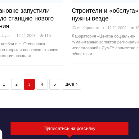
ановке запустили
Строители и «обслуга»
ую станцию нового
нужны везде
ния
Юлия Карпенко
12.11.2008
1
Анастасія Мазур
12.11.2008
115
Лаборатория «Центра социально-
гуманитарных аспектов региональ
 ноября в с. Степановка
исследований» СумГУ совместно с
нно открыли насосную станцию.
областным…
нологии позволят…
1
2
3
4
5
ДАЛІ
Підписатись на розсилку