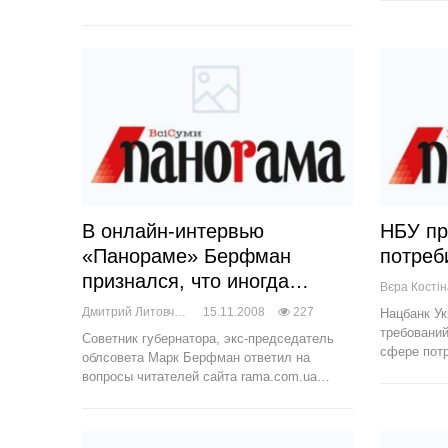
В онлайн-интервью
НБУ пр
«Панораме» Берфман
потреб
признался, что иногда…
Вєра Кості
Дмитрий Литовченко
15.11.2008
227
Нацбанк У
требований
Советник губернатора, экс-председатель
сфере пот
облсовета Марк Берфман ответил на
вопросы читателей сайта rama.com.ua…