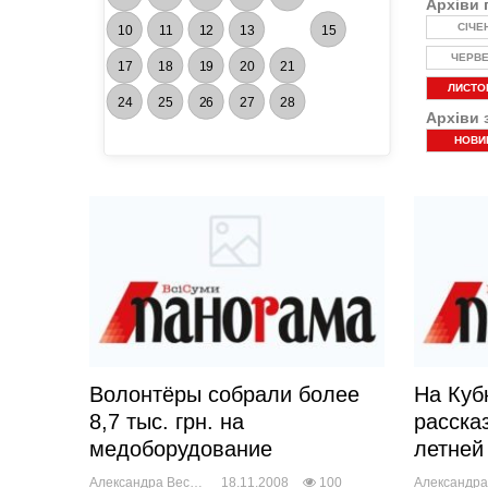
Архіви 
СІЧЕ
10
11
12
13
15
ЧЕРВ
17
18
19
20
21
ЛИСТО
24
25
26
27
28
Архіви 
НОВИ
Волонтёры собрали более
На Куб
8,7 тыс. грн. на
расска
медоборудование
летней
Александра Веснич
18.11.2008
100