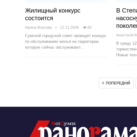
Жилищный конкурс
В Степ
состоится
насосн
поколе
Ирина Власова
12.11.2008
85
Сумской городской совет проведет конкурс
по обслуживанию жилья на территории,
В среду 12
которую сейчас обслуживают…
торжестве
Новые тех
ПОПЕРЕДНІЙ