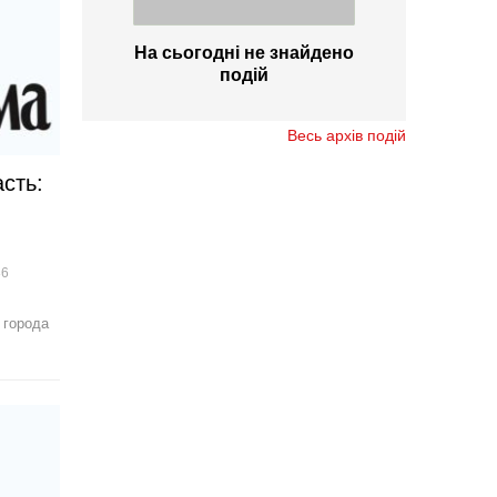
На сьогодні не знайдено
подій
Весь архів подій
сть:
86
 города