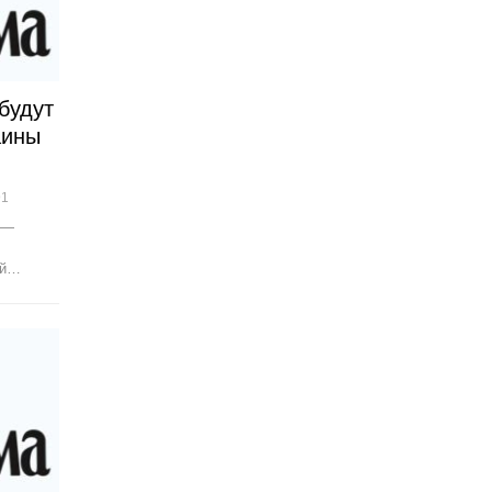
будут
аины
91
 —
ый…