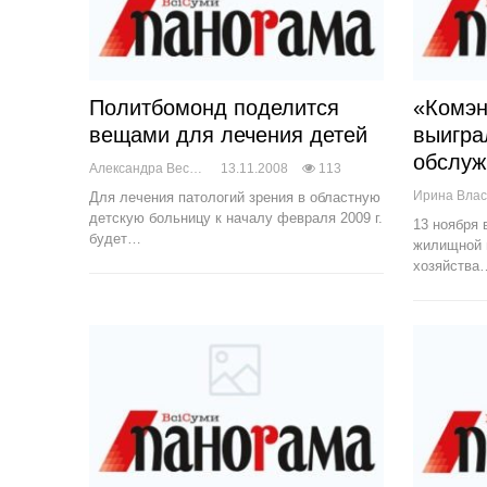
Политбомонд поделится
«Комэн
вещами для лечения детей
выигра
обслу
Александра Веснич
13.11.2008
113
Ирина Вла
Для лечения патологий зрения в областную
детскую больницу к началу февраля 2009 г.
13 ноября 
будет…
жилищной 
хозяйства