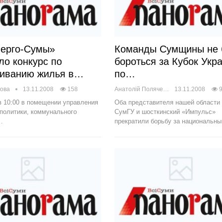
ерго-Сумы»
Команды Сумщины не 
ло конкурс по
бороться за Кубок Укр
живанию жилья в…
по…
сова
13.11.2008
158
Анатолій Поляченко
13.11.2008
в 10:00 в помещении управления
Оба представителя нашей области
политики, коммунального
СумГУ и шосткинский «Импульс»
…
прекратили борьбу за национальн