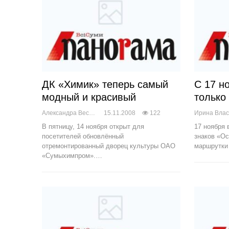
ДК «Химик» теперь самый
С 17 н
модный и красивый
только
Александра Веснич
15.11.2008
122
Ирина Вла
В пятницу, 14 ноября открыт для
17 ноября 
посетителей обновлённый
знаков «Ос
отремонтированный дворец культуры ОАО
маршрутки
«Сумыхимпром».…