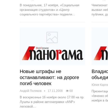
В понедельник, 17 ноября, «Социальная
Чемпионат
организация студентов» и «Центр
вызвал не
социального партнёрства» подвели…
публики, 
Новые штрафы не
Владис
останавливают: на дороге
объеди
погиб человек
Юлия Карп
Андрій Поляков
17.11.2008
68
Презентаци
«Івченко о
В воскресенье 16 ноября около 17:00 на пр.
ноября в 
Лушпы в районе автозаправки «ANP»
легковой…