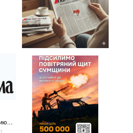
нию…
87