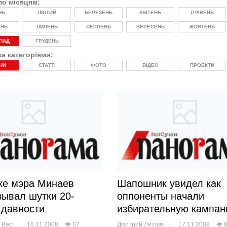
по місяцям:
НЬ
ЛЮТИЙ
БЕРЕЗЕНЬ
КВІТЕНЬ
ТРАВЕНЬ
ЕНЬ
ЛИПЕНЬ
СЕРПЕНЬ
ВЕРЕСЕНЬ
ЖОВТЕНЬ
ПАД
ГРУДЕНЬ
за категоріями:
НИ
СТАТТІ
ФОТО
ВІДЕО
ПРОЕКТИ
ке мэра Минаев
Шапошник увидел как
зывал шутки 20-
оппоненты начали
 давности
избирательную кампа
Александра Веснич
18.11.2008
87
Дмитрий Литовченко
17.11.2008