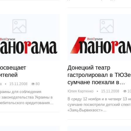
освещает
Донецкий театр
ителей
гастролировал в ТЮЗе
сумчане поехали в…
на
15.11.2008
80
Юлия Карпенко
15.11.2008
1
краины для соблюдения
 законодательства Украины в
В среду 12 ноября и в четверг 13 н
ребительского кредитования…
сумчане посмотрели детский спект
«Заяц-Вырвихвост»…