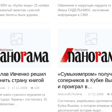
 КВН за «Кубок мэра» 15 ноября
Обвинение в коррупции нардепа о
бывалый ажиотаж сумской
Ивана СИДЕЛЬНИКА, негативная
даже билеты были дороже…
информация в СМИ…
лав Ивченко решил
«Сумыхимпром» получ
нить страну книгой
соперников в Кубке Вы
и проиграл в…
енко
17.11.2008
105
Анатолій Поляченко
17.11.2008
я книги сумского журналиста
б’єднує Україну» состоялась 15
Состоялась жеребьевка группового
библиотеке…
Кубка Вызова, в котором впервые 
десятилетней истории будет…