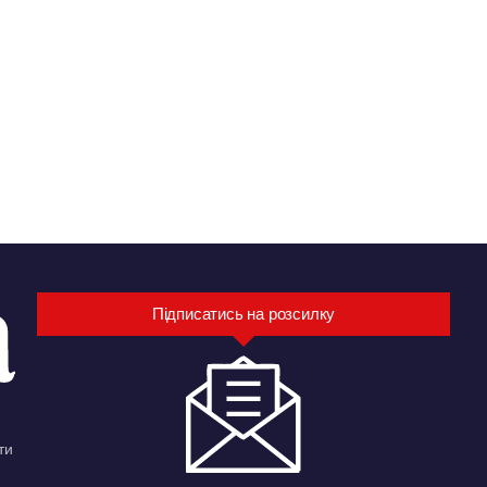
Підписатись на розсилку
ти