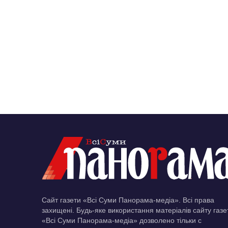
Сайт газети «Всі Суми Панорама-медіа». Всі права
захищені. Будь-яке використання матеріалів сайту газе
«Всі Суми Панорама-медіа» дозволено тільки c