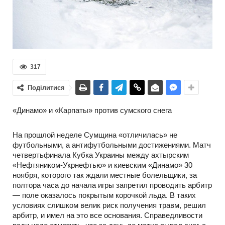
317
Поділитися
«Динамо» и «Карпаты» против сумского снега
На прошлой неделе Сумщина «отличилась» не
футбольными, а антифутбольными достижениями. Матч
четвертьфинала Кубка Украины между ахтырским
«Нефтяником-Укрнефтью» и киевским «Динамо» 30
ноября, которого так ждали местные болельщики, за
полтора часа до начала игры запретил проводить арбитр
— поле оказалось покрытым корочкой льда. В таких
условиях слишком велик риск получения травм, решил
арбитр, и имел на это все основания. Справедливости