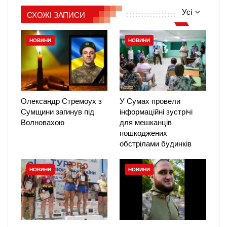
Усі
СХОЖІ ЗАПИСИ
НОВИНИ
НОВИНИ
Олександр Стремоух з
У Сумах провели
Сумщини загинув під
інформаційні зустрічі
Волновахою
для мешканців
пошкоджених
обстрілами будинків
НОВИНИ
НОВИНИ