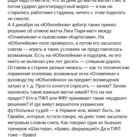
ради надо отметить, что за день до матча выпал снег, а
потом ударил десятиградусный мороз — и как ни
старались работники стадиона, ничего с этим поделать
не смогли.
А 4 декабря на «Юбилейном» арбитр также принял
решение об отмене матча Лиги Пари-матч между
«Олимпиком» и львовскими «Карпатами». На
«Юбилейном» поле промерзло, а потом его засыпало
снегом — играть в таких условиях не представлялось
возможным. Есть на «Юбилейном» и подогрев, но его
никто не включал уже лет десять — слишком дорого.
Оставим в стороне разные нюансы — как то технические
поражения хозяевам, возможные иски «Олимпика» к
руководству «Юбилейного» на предмет возмещения
затрат и т. д. Просто хочется спросить — зачем? Зачем
назначать такие важные матчи зимой? Кто на них
придет? Кто в ПФЛ или ФФУ принимает такие «мудрые»
решения? И где живут вершители украинских
футбольных судеб — в Украине или, может быть, на
Гавайях, которые, кстати говоря, на днях тоже засыпало
метровым словом снега. Как говорил один из бывших
тренеров «Шахтера», «браво, федерация!» Да и ПФЛ
тоже – браво!